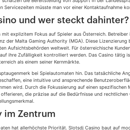
r schätzen die Bereitstellung von Support in der Landesspr
ten Servicezeiten müsste man vor einer Kontaktaufnahme kon
sino und wer steckt dahinter?
 mit explizitem Fokus auf Spieler aus Österreich. Betreiber 
nz der Malta Gaming Authority (MGA). Diese Lizenzierung bi
en Aufsichtsbehörden weltweit. Für österreichische Kunde
uf ihre Zufälligkeit kontrolliert werden. Das Casino tätig is
erreich als einem seiner Kernmärkte.
ptaugenmerk bei Spielautomaten hin. Das tatsächliche Ange
eschaffen, eine intuitive und ansprechende Benutzeroberfl
men wird. Durch die Fokussierung auf einen spezifischen Ma
ferieren, die präzise auf die Bedürfnisse und rechtlichen
tellungsmerkmal.
ay im Zentrum
Daten hat allerhöchste Priorität. Slotsdj Casino baut auf 