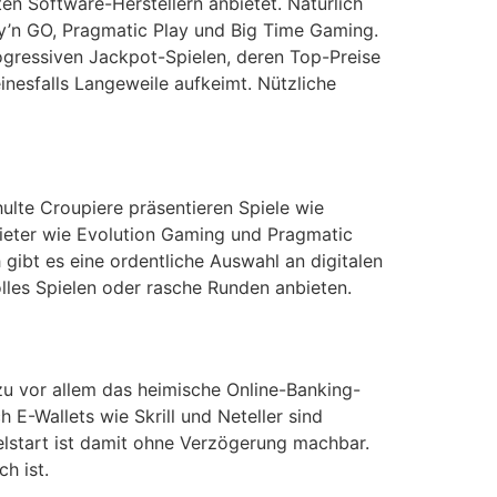
ten Software-Herstellern anbietet. Natürlich
ay’n GO, Pragmatic Play und Big Time Gaming.
gressiven Jackpot-Spielen, deren Top-Preise
inesfalls Langeweile aufkeimt. Nützliche
ulte Croupiere präsentieren Spiele wie
bieter wie Evolution Gaming und Pragmatic
 gibt es eine ordentliche Auswahl an digitalen
olles Spielen oder rasche Runden anbieten.
azu vor allem das heimische Online-Banking-
E-Wallets wie Skrill und Neteller sind
elstart ist damit ohne Verzögerung machbar.
h ist.