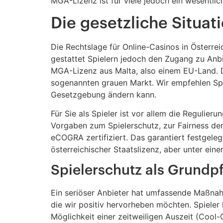
MGA-Lizenz ist für viele jedoch ein wesentlic
Die gesetzliche Situati
Die Rechtslage für Online-Casinos in Österrei
gestattet Spielern jedoch den Zugang zu Anbie
MGA-Lizenz aus Malta, also einem EU-Land. Dah
sogenannten grauen Markt. Wir empfehlen Spie
Gesetzgebung ändern kann.
Für Sie als Spieler ist vor allem die Regulier
Vorgaben zum Spielerschutz, zur Fairness der 
eCOGRA zertifiziert. Das garantiert festgeleg
österreichischer Staatslizenz, aber unter ein
Spielerschutz als Grundpf
Ein seriöser Anbieter hat umfassende Maßnahm
die wir positiv hervorheben möchten. Spieler k
Möglichkeit einer zeitweiligen Auszeit (Cool-O