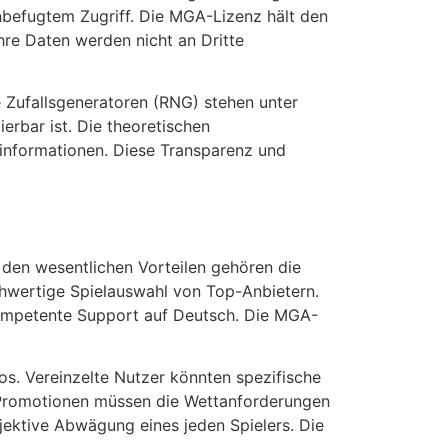
nbefugtem Zugriff. Die MGA-Lizenz hält den
hre Daten werden nicht an Dritte
ie Zufallsgeneratoren (RNG) stehen unter
ierbar ist. Die theoretischen
elinformationen. Diese Transparenz und
 den wesentlichen Vorteilen gehören die
chwertige Spielauswahl von Top-Anbietern.
kompetente Support auf Deutsch. Die MGA-
os. Vereinzelte Nutzer könnten spezifische
n Promotionen müssen die Wettanforderungen
bjektive Abwägung eines jeden Spielers. Die