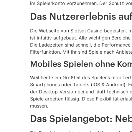
im Spielerkonto vorzunehmen. Der Schutz von 
Das Nutzererlebnis au
Die Webseite von Slotsdj Casino begeistert m
ist intuitiv aufgebaut. Alle wichtigen Bereic
Die Ladezeiten sind schnell, die Performance 
Filterfunktion. Mit ihr sind Spiele nach Anbi
Mobiles Spielen ohne Ko
Weil heute ein Großteil des Spielens mobil erf
Smartphones oder Tablets (iOS & Android). Ei
der Desktop-Version bei und läuft technisch e
Spiele arbeiten flüssig. Diese Flexibilität e
müssen.
Das Spielangebot: Neb