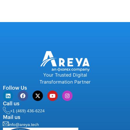
Your Trusted Digital
Transformation Partner
Follow Us
Call us
+1 (469) 436-6224
Mail us
info@areya.tech