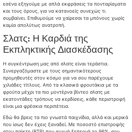
εσένα εξηγούμε με απλά εκφράσεις τα πονταρίσματα
και τους όρους, για να κατανοείς συνεχώς τι
συμβαίνει. Επιθυμούμε να χαίρεσαι τα μπόνους χωρίς
καμία απολύτως ανατροπή.
Σλατς: Η Καρδιά της
Εκπληκτικής Διασκέδασης
Η συγκέντρωση μας από σλατς είναι τεράστια.
Συνεργαζόμαστε με τους σημαντικότερους
προμηθευτές στον κόσμο για να σου παρέχουμε
χιλιάδες τίτλους. Από τα κλασικά φρουτάκια με τα
φρούτα μέχρι τα πιο μοντέρνα βίντεο σλατς με
εκατοντάδες τρόπους να κερδίσεις, κάθε περιστροφή
είναι μια φρέσκια περιπέτεια.
Εδώ θα βρεις τα πιο γνωστά παιχνίδια, αλλά και μερικά
που ίσως δεν έχεις ξαναδεί. Με ποσοστό επιστροφής
στον παίκτη (RTP) που συχνά ξεπερνά το 96%, σου