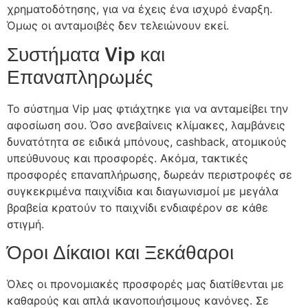
χρηματοδότησης, για να έχεις ένα ισχυρό έναρξη.
Όμως οι ανταμοιβές δεν τελειώνουν εκεί.
Συστήματα Vip και
Επαναπληρωμές
Το σύστημα Vip μας φτιάχτηκε για να ανταμείβει την
αφοσίωση σου. Όσο ανεβαίνεις κλίμακες, λαμβάνεις
δυνατότητα σε ειδικά μπόνους, cashback, ατομικούς
υπεύθυνους και προσφορές. Ακόμα, τακτικές
προσφορές επαναπλήρωσης, δωρεάν περιστροφές σε
συγκεκριμένα παιχνίδια και διαγωνισμοί με μεγάλα
βραβεία κρατούν το παιχνίδι ενδιαφέρον σε κάθε
στιγμή.
Όροι Δίκαιοι και Ξεκάθαροι
Όλες οι προνομιακές προσφορές μας διατίθενται με
καθαρούς και απλά ικανοποιήσιμους κανόνες. Σε