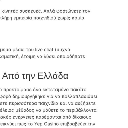
σε κινητές συσκευές. Απλά φορτώνετε τον
λήρη εμπειρία παιχνιδιού χωρίς καμία
μεσα μέσω του live chat (συχνά
λεσματική, έτοιμη να λύσει οποιοδήποτε
ς Από την Ελλάδα
no προετοίμασε ένα εκτεταμένο πακέτο
φορά δημιουργήθηκε για να πολλαπλασιάσει
ετε περισσότερα παιχνίδια και να αυξήσετε
τέλειος μέθοδος να μάθετε το περιβάλλοντα
ιακές ενέργειες παρέχονται από δίκαιους
εικνύει πώς το Yep Casino επιβραβεύει την