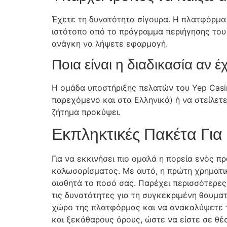
Έχετε τη δυνατότητα σίγουρα. Η πλατφόρμα 
ιστότοπο από το πρόγραμμα περιήγησης του 
ανάγκη να λήψετε εφαρμογή.
Ποια είναι η διαδικασία αν 
Η ομάδα υποστήριξης πελατών του Yep Casin
παρεχόμενο και στα Ελληνικά) ή να στείλετε 
ζήτημα προκύψει.
Εκπληκτικές Πακέτα Γι
Για να εκκινήσει πιο ομαλά η πορεία ενός 
καλωσορίσματος. Με αυτό, η πρώτη χρηματι
αισθητά το ποσό σας. Παρέχει περισσότερες
τις δυνατότητες για τη συγκεκριμένη θαυμα
χώρο της πλατφόρμας και να ανακαλύψετε τα
και ξεκάθαρους όρους, ώστε να είστε σε θέσ