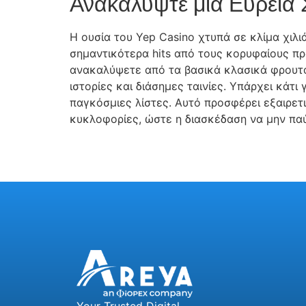
Ανακαλύψτε μια Ευρεία
Η ουσία του Yep Casino χτυπά σε κλίμα χιλι
σημαντικότερα hits από τους κορυφαίους προ
ανακαλύψετε από τα βασικά κλασικά φρουτά
ιστορίες και διάσημες ταινίες. Υπάρχει κάτ
παγκόσμιες λίστες. Αυτό προσφέρει εξαιρετ
κυκλοφορίες, ώστε η διασκέδαση να μην παύ