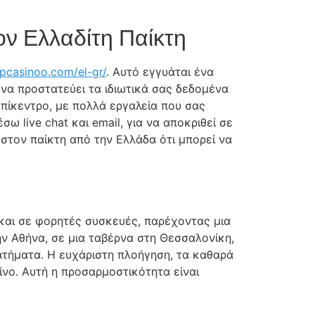
ον Ελλαδίτη Παίκτη
epcasinoo.com/el-gr/
. Αυτό εγγυάται ένα
 να προστατεύει τα ιδιωτικά σας δεδομένα
επίκεντρο, με πολλά εργαλεία που σας
ω live chat και email, για να αποκριθεί σε
στον παίκτη από την Ελλάδα ότι μπορεί να
 και σε φορητές συσκευές, παρέχοντας μια
ην Αθήνα, σε μια ταβέρνα στη Θεσσαλονίκη,
ατήματα. Η ευχάριστη πλοήγηση, τα καθαρά
ίνο. Αυτή η προσαρμοστικότητα είναι