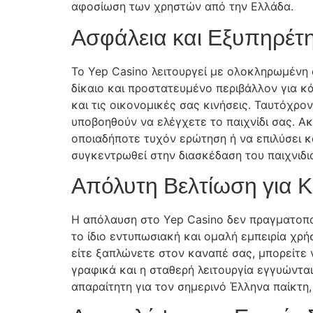
αφοσίωση των χρηστών από την Ελλάδα.
Ασφάλεια και Εξυπηρέτη
Το Yep Casino λειτουργεί με ολοκληρωμένη
δίκαιο και προστατευμένο περιβάλλον για κ
και τις οικονομικές σας κινήσεις. Ταυτόχρο
υποβοηθούν να ελέγχετε το παιχνίδι σας. Ακό
οποιαδήποτε τυχόν ερώτηση ή να επιλύσει κ
συγκεντρωθεί στην διασκέδαση του παιχνιδι
Απόλυτη Βελτίωση για Κ
Η απόλαυση στο Yep Casino δεν πραγματοποι
το ίδιο εντυπωσιακή και ομαλή εμπειρία χρή
είτε ξαπλώνετε στον καναπέ σας, μπορείτε 
γραφικά και η σταθερή λειτουργία εγγυώνται
απαραίτητη για τον σημερινό Έλληνα παίκτη,