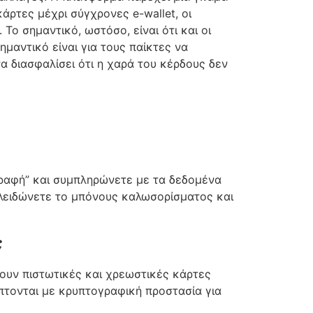
άρτες μέχρι σύγχρονες e-wallet, οι
Το σημαντικό, ωστόσο, είναι ότι και οι
ημαντικό είναι για τους παίκτες να
α διασφαλίσει ότι η χαρά του κέρδους δεν
γγραφή” και συμπληρώνετε με τα δεδομένα
κλειδώνετε το μπόνους καλωσορίσματος και
;
ουν πιστωτικές και χρεωστικές κάρτες
αλύπτονται με κρυπτογραφική προστασία για