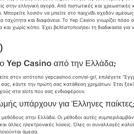
ς στην ελληνική αγορά. Από πιστωτικές και χρεωστικές κ
 Μπορείτε λοιπόν να μπείτε στο παιχνίδι σχεδόν αμέσως. 
α ταχύτητα και διαφάνεια. Το Yep Casino γνωρίζει πόσο σ
αι χωρίς κόπο. Έχει βελτιστοποιήσει τη διαδικασία για ν
)
ο Yep Casino από την Ελλάδα;
βείτε στον ιστότοπο yepcasinoo.com/el-gr/, επιλέγετε “Ε
 σας, κάντε την πρώτη σας κατάθεση χρημάτων. Έτσι ξε
χούς στα slots που σας ενδιαφέρουν.
ρωμής υπάρχουν για Έλληνες παίκτες
 μεθόδους στην Ελλάδα. Οι μέθοδοι αυτές συμπεριλαμβάν
ller) και άλλες ηλεκτρονικές λύσεις. Όλες οι συναλλαγές κ
ποιούνται άμεσα.