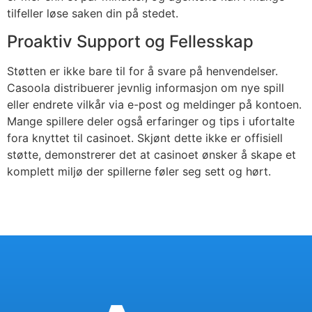
tilfeller løse saken din på stedet.
Proaktiv Support og Fellesskap
Støtten er ikke bare til for å svare på henvendelser.
Casoola distribuerer jevnlig informasjon om nye spill
eller endrete vilkår via e-post og meldinger på kontoen.
Mange spillere deler også erfaringer og tips i ufortalte
fora knyttet til casinoet. Skjønt dette ikke er offisiell
støtte, demonstrerer det at casinoet ønsker å skape et
komplett miljø der spillerne føler seg sett og hørt.