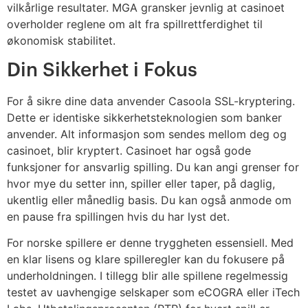
vilkårlige resultater. MGA gransker jevnlig at casinoet
overholder reglene om alt fra spillrettferdighet til
økonomisk stabilitet.
Din Sikkerhet i Fokus
For å sikre dine data anvender Casoola SSL-kryptering.
Dette er identiske sikkerhetsteknologien som banker
anvender. Alt informasjon som sendes mellom deg og
casinoet, blir kryptert. Casinoet har også gode
funksjoner for ansvarlig spilling. Du kan angi grenser for
hvor mye du setter inn, spiller eller taper, på daglig,
ukentlig eller månedlig basis. Du kan også anmode om
en pause fra spillingen hvis du har lyst det.
For norske spillere er denne tryggheten essensiell. Med
en klar lisens og klare spilleregler kan du fokusere på
underholdningen. I tillegg blir alle spillene regelmessig
testet av uavhengige selskaper som eCOGRA eller iTech