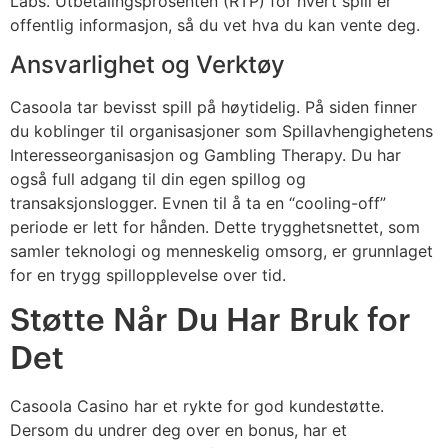
Labs. Utbetalingsprosenten (RTP) for hvert spill er
offentlig informasjon, så du vet hva du kan vente deg.
Ansvarlighet og Verktøy
Casoola tar bevisst spill på høytidelig. På siden finner
du koblinger til organisasjoner som Spillavhengighetens
Interesseorganisasjon og Gambling Therapy. Du har
også full adgang til din egen spillog og
transaksjonslogger. Evnen til å ta en “cooling-off”
periode er lett for hånden. Dette trygghetsnettet, som
samler teknologi og menneskelig omsorg, er grunnlaget
for en trygg spillopplevelse over tid.
Støtte Når Du Har Bruk for
Det
Casoola Casino har et rykte for god kundestøtte.
Dersom du undrer deg over en bonus, har et