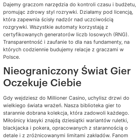
Dajemy graczom narzędzia do kontroli czasu i budżetu,
promując zdrowy styl rozrywki. Działamy pod licencją,
która zapewnia ścisły nadzór nad uczciwością
rozgrywki. Wszystkie automaty korzystają z
certyfikowanych generatorów liczb losowych (RNG).
Transparentność i zaufanie to dla nas fundamenty, na
których codziennie budujemy relacje z graczami w
Polsce.
Nieograniczony Świat Gier
Oczekuje Ciebie
Gdy wejdziesz do Millioner Casino, uchylisz drzwi do
wielkiego świata wrażeń. Nasza biblioteka gier to
starannie dobrana kolekcja, która zadowoli każdego.
Miłośnicy klasyki znajdą dziesiątki wariantów ruletki,
blackjacka i pokera, opracowanych z starannością o
detale i z zróżnicowanymi limitami zakładów. Fanom