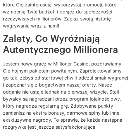
które Cię zainteresują, wykorzystaj promocji, które
wzmocnią Twój budżet, i dołącz do społeczności
rzeczywistych millionerów. Zapisz swoją historię
wygrywania wraz z nami!
Zalety, Co Wyróżniają
Autentycznego Millionera
Jestem nowy gracz w Millioner Casino, pozdrawiamy
Cię hojnym pakietem powitalnym. Zaprojektowaliśmy
go tak, żebyś od startowej chwili odczuł smak wygranej
i zapoznał się z bogactwem naszej oferty. Nasze
oddanie nie ustaje jednak na pierwszej wizycie. Stali
bywalcy są nagradzani przez program lojalnościowy,
który nagradza regularną grę. Zdobywane punkty
zamienisz na ekstra bonusy, darmowe spiny lub inne
ekskluzywne nagrody. To sprawia, że każda następna
rozgrywka jest jeszcze satysfakcjonująca.