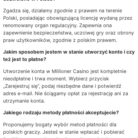
Zgadza się, działamy zgodnie z prawem na terenie
Polski, posiadając obowiązującą licencję wydaną przez
renomowany organ regulacyjny. Zapewnia ona
zapewnienie bezpieczeństwa, uczciwej gry oraz obrony
praw użytkowników, zgodnie z polskim prawem.
Jakim sposobem jestem w stanie utworzyć konto i czy
też jest to płatne?
Utworzenie konta w Millioner Casino jest kompletnie
nieodpłatne i trwa moment. Wybierz przycisk
„Zarejestruj się”, podaj niezbędne dane i potwierdź
adres e-mail. Nie ściągamy opłat za rejestrację ani za
utrzymanie konta.
Jakiego rodzaju metody płatności akceptujecie?
Proponujemy bogaty wybór metod płatności dla
polskich graczy. Jesteś w stanie wpłacać i pobierać