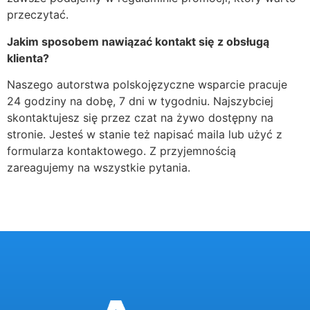
przeczytać.
Jakim sposobem nawiązać kontakt się z obsługą
klienta?
Naszego autorstwa polskojęzyczne wsparcie pracuje
24 godziny na dobę, 7 dni w tygodniu. Najszybciej
skontaktujesz się przez czat na żywo dostępny na
stronie. Jesteś w stanie też napisać maila lub użyć z
formularza kontaktowego. Z przyjemnością
zareagujemy na wszystkie pytania.