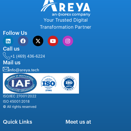
Your Trusted Digital
Transformation Partner
Follow Us
Call us
+1 (469) 436-6224
Mail us
info@areya.tech
ISO/IEC 27001:2022
ISO 45001:2018
© All rights reserved
Quick Links
Meet us at