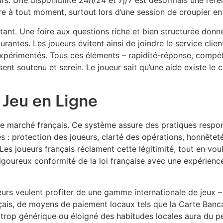
eurs. Une disponibilité 24h/24 et 7j/7 est désormais une réf
re à tout moment, surtout lors d’une session de croupier en 
utant. Une foire aux questions riche et bien structurée donne
urantes. Les joueurs évitent ainsi de joindre le service clie
xpérimentés. Tous ces éléments – rapidité-réponse, compéte
 sent soutenu et serein. Le joueur sait qu’une aide existe le 
 Jeu en Ligne
le marché français. Ce système assure des pratiques respon
ctes : protection des joueurs, clarté des opérations, honnête
. Les joueurs français réclament cette légitimité, tout en 
igoureux conformité de la loi française avec une expérienc
.
urs veulent profiter de une gamme internationale de jeux – 
ançais, de moyens de paiement locaux tels que la Carte Banca
 trop générique ou éloigné des habitudes locales aura du pei