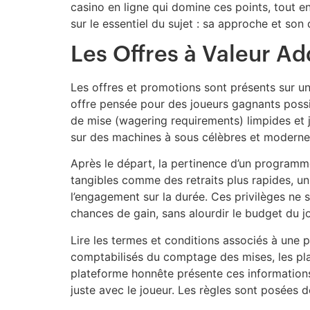
casino en ligne qui domine ces points, tout e
sur le essentiel du sujet : sa approche et son
Les Offres à Valeur Ad
Les offres et promotions sont présents sur u
offre pensée pour des joueurs gagnants possib
de mise (wagering requirements) limpides et ju
sur des machines à sous célèbres et modernes,
Après le départ, la pertinence d’un programme
tangibles comme des retraits plus rapides, un 
l’engagement sur la durée. Ces privilèges ne 
chances de gain, sans alourdir le budget du jou
Lire les termes et conditions associés à une 
comptabilisés du comptage des mises, les pla
plateforme honnête présente ces informations
juste avec le joueur. Les règles sont posées 