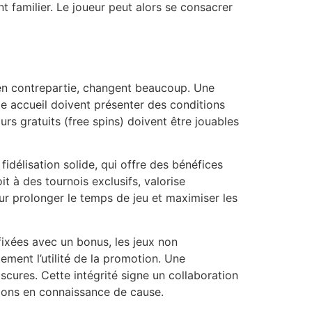
 familier. Le joueur peut alors se consacrer
 en contrepartie, changent beaucoup. Une
de accueil doivent présenter des conditions
rs gratuits (free spins) doivent être jouables
délisation solide, qui offre des bénéfices
t à des tournois exclusifs, valorise
our prolonger le temps de jeu et maximiser les
fixées avec un bonus, les jeux non
ment l’utilité de la promotion. Une
ures. Cette intégrité signe un collaboration
sions en connaissance de cause.