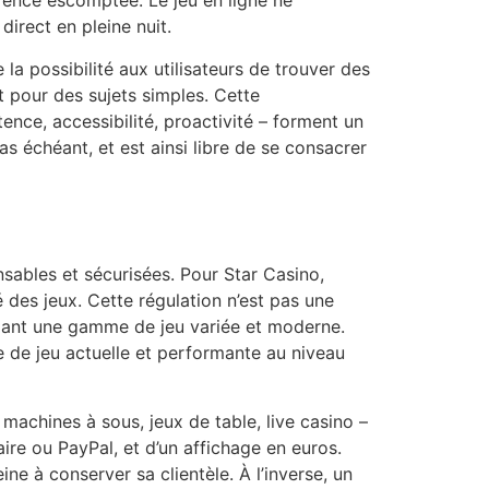
érence escomptée. Le jeu en ligne ne
direct en pleine nuit.
 la possibilité aux utilisateurs de trouver des
nt pour des sujets simples. Cette
nce, accessibilité, proactivité – forment un
cas échéant, et est ainsi libre de se consacrer
sables et sécurisées. Pour Star Casino,
té des jeux. Cette régulation n’est pas une
voulant une gamme de jeu variée et moderne.
e de jeu actuelle et performante au niveau
machines à sous, jeux de table, live casino –
ire ou PayPal, et d’un affichage en euros.
ne à conserver sa clientèle. À l’inverse, un