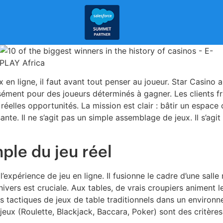
 en ligne, il faut avant tout penser au joueur. Star Casino a
ent pour des joueurs déterminés à gagner. Les clients fra
réelles opportunités. La mission est clair : bâtir un espace 
sante. Il ne s’agit pas un simple assemblage de jeux. Il s’agit
ple du jeu réel
 l’expérience de jeu en ligne. Il fusionne le cadre d’une sal
nivers est cruciale. Aux tables, de vrais croupiers animent l
es tactiques de jeux de table traditionnels dans un environ
eux (Roulette, Blackjack, Baccara, Poker) sont des critères