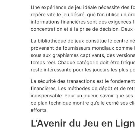
Une expérience de jeu idéale nécessite des f
repère vite le jeu désiré, que l’on utilise un 
informations financières sont des exigences f
concentration et à la prise de décision. Deux 
La bibliothèque de jeux constitue le centre n
provenant de fournisseurs mondiaux comme Net
sous aux graphismes captivants, des versions 
temps réel. Chaque catégorie doit être fréqu
reste intéressante pour les joueurs les plus po
La sécurité des transactions est le fondement
financières. Les méthodes de dépôt et de retra
indispensable. Pour un joueur, savoir que ses g
ce plan technique montre qu’elle cerné ses cli
efforts.
L’Avenir du Jeu en Lig