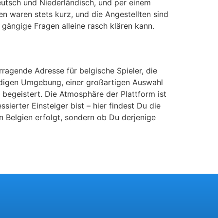
Deutsch und Niederländisch, und per einem
n waren stets kurz, und die Angestellten sind
gängige Fragen alleine rasch klären kann.
ragende Adresse für belgische Spieler, die
ürdigen Umgebung, einer großartigen Auswahl
begeistert. Die Atmosphäre der Plattform ist
ierter Einsteiger bist – hier findest Du die
n Belgien erfolgt, sondern ob Du derjenige