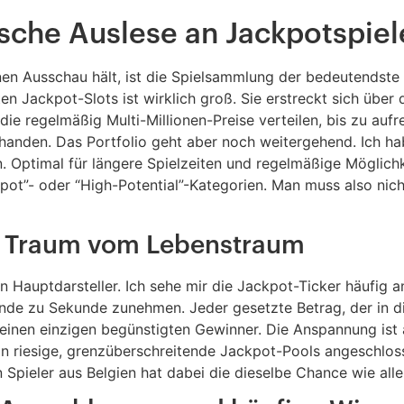
ische Auslese an Jackpotspie
n Ausschau hält, ist die Spielsammlung der bedeutendste A
n Jackpot-Slots ist wirklich groß. Sie erstreckt sich übe
ie regelmäßig Multi-Millionen-Preise verteilen, bis zu au
handen. Das Portfolio geht aber noch weitergehend. Ich hab
n. Optimal für längere Spielzeiten und regelmäßige Möglichk
ckpot”- oder “High-Potential”-Kategorien. Man muss also n
er Traum vom Lebenstraum
 Hauptdarsteller. Ich sehe mir die Jackpot-Ticker häufig a
de zu Sekunde zunehmen. Jeder gesetzte Betrag, der in di
 einen einzigen begünstigten Gewinner. Die Anspannung ist 
n riesige, grenzüberschreitende Jackpot-Pools angeschloss
Spieler aus Belgien hat dabei die dieselbe Chance wie alle