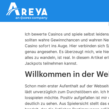
Ich bewerte Casinos und spiele selbst leiden
sollten wahre Gewinnchancen und wahren Nerven
Casino sofort ins Auge. Hier verbinden sich 
genau angesehen. Es überzeugt mich, wie hie
alles zu wandeln, ist real. In diesem Artikel 
Jackpots teilnehmen kannst.
Willkommen in der Welt
Schon mein erster Aufenthalt auf der Webseit
lädt unverzüglich zum Durchstöbern ein. Ich 
losspielen möchte. Positiv aufgefallen ist mi
deutlich zu sehen. Aus Spielersicht stellt das