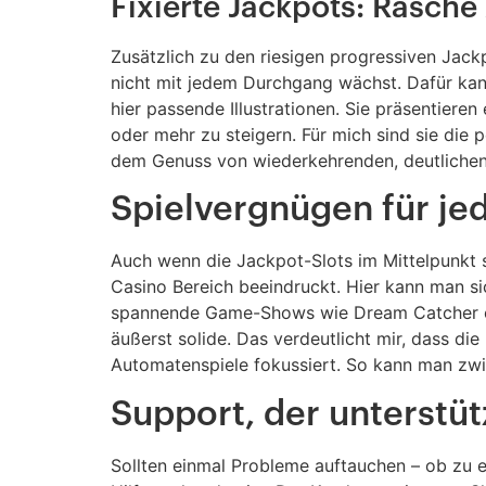
Fixierte Jackpots: Rasch
Zusätzlich zu den riesigen progressiven Jackp
nicht mit jedem Durchgang wächst. Dafür kan
hier passende Illustrationen. Sie präsentiere
oder mehr zu steigern. Für mich sind sie di
dem Genuss von wiederkehrenden, deutliche
Spielvergnügen für jed
Auch wenn die Jackpot-Slots im Mittelpunkt st
Casino Bereich beeindruckt. Hier kann man sic
spannende Game-Shows wie Dream Catcher ode
äußerst solide. Das verdeutlicht mir, dass die
Automatenspiele fokussiert. So kann man zwis
Support, der unterstüt
Sollten einmal Probleme auftauchen – ob zu ei