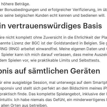
 höhere Beträge.
der Bonusbedingungen und erfolgreicher Verifizierung, im ü
no seine belgischen Kunden echt kennen und bedienen will.
Ein vertrauenswürdiges Basis
re nicht komplett ohne Zuversicht in die Ehrlichkeit der Pl
annte Lizenz der BGC ist der Goldstandard in Belgien. Sie 
Der RNG (RNG) arbeitet einwandfrei. Meine eigenen Daten 
r Spieler kann ich mich darauf verlassen, dass meine Ausze
m Spielen vor, wie praktikable Limits und Selbsttests.
ebnis auf sämtlichen Geräten
r eine ausgiebige Session, mal unterwegs auf dem Smartph
esponsiv und stellt sich perfekt an den Bildschirm meines i
raktisch finde. Das komplette Spielangebot, inklusive der 
t intuitiv. Ich habe niemals das Gefühl, ein minderwertige
allen Orten aus betreiben.