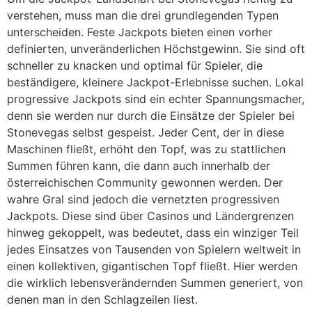
verstehen, muss man die drei grundlegenden Typen
unterscheiden. Feste Jackpots bieten einen vorher
definierten, unveränderlichen Höchstgewinn. Sie sind oft
schneller zu knacken und optimal für Spieler, die
beständigere, kleinere Jackpot-Erlebnisse suchen. Lokal
progressive Jackpots sind ein echter Spannungsmacher,
denn sie werden nur durch die Einsätze der Spieler bei
Stonevegas selbst gespeist. Jeder Cent, der in diese
Maschinen fließt, erhöht den Topf, was zu stattlichen
Summen führen kann, die dann auch innerhalb der
österreichischen Community gewonnen werden. Der
wahre Gral sind jedoch die vernetzten progressiven
Jackpots. Diese sind über Casinos und Ländergrenzen
hinweg gekoppelt, was bedeutet, dass ein winziger Teil
jedes Einsatzes von Tausenden von Spielern weltweit in
einen kollektiven, gigantischen Topf fließt. Hier werden
die wirklich lebensverändernden Summen generiert, von
denen man in den Schlagzeilen liest.