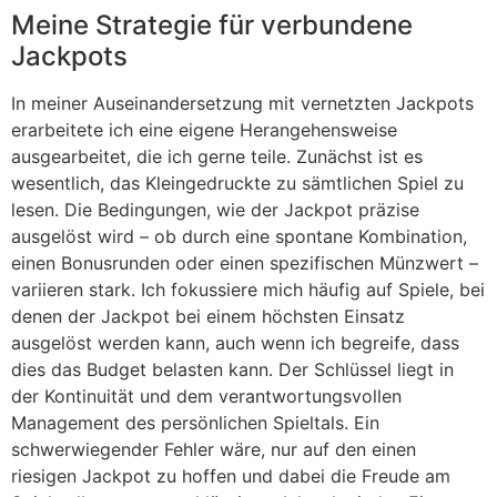
Meine Strategie für verbundene
Jackpots
In meiner Auseinandersetzung mit vernetzten Jackpots
erarbeitete ich eine eigene Herangehensweise
ausgearbeitet, die ich gerne teile. Zunächst ist es
wesentlich, das Kleingedruckte zu sämtlichen Spiel zu
lesen. Die Bedingungen, wie der Jackpot präzise
ausgelöst wird – ob durch eine spontane Kombination,
einen Bonusrunden oder einen spezifischen Münzwert –
variieren stark. Ich fokussiere mich häufig auf Spiele, bei
denen der Jackpot bei einem höchsten Einsatz
ausgelöst werden kann, auch wenn ich begreife, dass
dies das Budget belasten kann. Der Schlüssel liegt in
der Kontinuität und dem verantwortungsvollen
Management des persönlichen Spieltals. Ein
schwerwiegender Fehler wäre, nur auf den einen
riesigen Jackpot zu hoffen und dabei die Freude am