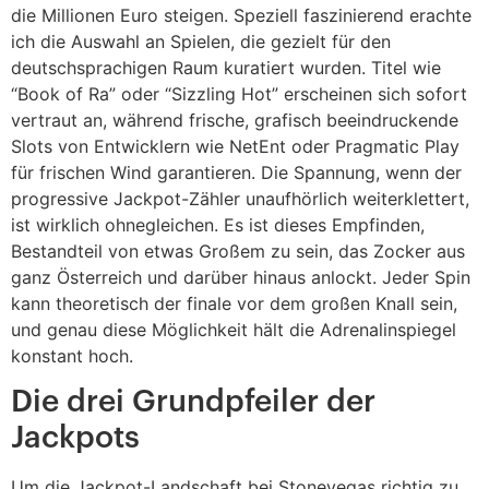
die Millionen Euro steigen. Speziell faszinierend erachte
ich die Auswahl an Spielen, die gezielt für den
deutschsprachigen Raum kuratiert wurden. Titel wie
“Book of Ra” oder “Sizzling Hot” erscheinen sich sofort
vertraut an, während frische, grafisch beeindruckende
Slots von Entwicklern wie NetEnt oder Pragmatic Play
für frischen Wind garantieren. Die Spannung, wenn der
progressive Jackpot-Zähler unaufhörlich weiterklettert,
ist wirklich ohnegleichen. Es ist dieses Empfinden,
Bestandteil von etwas Großem zu sein, das Zocker aus
ganz Österreich und darüber hinaus anlockt. Jeder Spin
kann theoretisch der finale vor dem großen Knall sein,
und genau diese Möglichkeit hält die Adrenalinspiegel
konstant hoch.
Die drei Grundpfeiler der
Jackpots
Um die Jackpot-Landschaft bei Stonevegas richtig zu