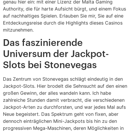
genau hier ein: mit einer Lizenz der Malta Gaming
Authority, die für harte Aufsicht bürgt, und einem Fokus
auf nachhaltiges Spielen. Erlauben Sie mir, Sie auf eine
Entdeckungsreise durch die Highlights dieses Casinos
mitzunehmen.
Das faszinierende
Universum der Jackpot-
Slots bei Stonevegas
Das Zentrum von Stonevegas schlägt eindeutig in den
Jackpot-Slots. Hier brodelt die Sehnsucht auf den einen
großen Gewinn, der alles wandeln kann. Ich habe
zahlreiche Stunden damit verbracht, die verschiedenen
Jackpot-Arten zu durchforsten, und war jedes Mal aufs
Neue begeistert. Das Spektrum geht von fixen, aber
dennoch einträglichen Mini-Jackpots bis hin zu den
progressiven Mega-Maschinen, deren Möglichkeiten in