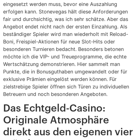
eingesetzt werden muss, bevor eine Auszahlung
erfolgen kann. Stonevegas hält diese Anforderungen
fair und durchsichtig, was ich sehr schätze. Aber das
Angebot endet nicht nach der ersten Einzahlung. Als
beständiger Spieler wird man wiederholt mit Reload-
Boni, Freispiel-Aktionen für neue Slot-Hits oder
besonderen Turnieren bedacht. Besonders betonen
möchte ich die VIP- und Treueprogramme, die echte
Wertschätzung demonstrieren. Hier sammelt man
Punkte, die in Bonusguthaben umgewandelt oder für
exklusive Prämien eingelöst werden können. Für
zielstrebige Spieler öffnen sich Türen zu individuellen
Betreuern und noch besonderen Angeboten.
Das Echtgeld-Casino:
Originale Atmosphäre
direkt aus den eigenen vier