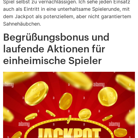
Spiel selbst zu vernachlässigen. Ich sehe jeden Einsatz
auch als Eintritt in eine unterhaltsame Spielerunde, mit
dem Jackpot als potenziellem, aber nicht garantiertem
Sahnehäubchen.
Begrüßungsbonus und
laufende Aktionen für
einheimische Spieler