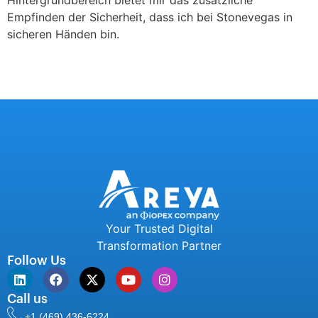
Empfinden der Sicherheit, dass ich bei Stonevegas in
sicheren Händen bin.
Your Trusted Digital
Transformation Partner
Follow Us
Call us
+1 (469) 436-6224