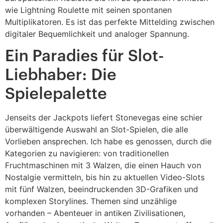
wie Lightning Roulette mit seinen spontanen
Multiplikatoren. Es ist das perfekte Mittelding zwischen
digitaler Bequemlichkeit und analoger Spannung.
Ein Paradies für Slot-
Liebhaber: Die
Spielepalette
Jenseits der Jackpots liefert Stonevegas eine schier
überwältigende Auswahl an Slot-Spielen, die alle
Vorlieben ansprechen. Ich habe es genossen, durch die
Kategorien zu navigieren: von traditionellen
Fruchtmaschinen mit 3 Walzen, die einen Hauch von
Nostalgie vermitteln, bis hin zu aktuellen Video-Slots
mit fünf Walzen, beeindruckenden 3D-Grafiken und
komplexen Storylines. Themen sind unzählige
vorhanden – Abenteuer in antiken Zivilisationen,