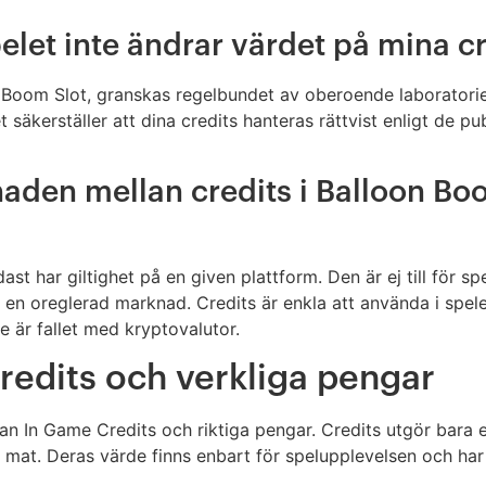
spelet inte ändrar värdet på mina c
on Boom Slot, granskas regelbundet av oberoende laboratori
t säkerställer att dina credits hanteras rättvist enligt de 
lnaden mellan credits i Balloon B
t har giltighet på en given plattform. Den är ej till för spe
å en oreglerad marknad. Credits är enkla att använda i spel
e är fallet med kryptovalutor.
redits och verkliga pengar
an In Game Credits och riktiga pengar. Credits utgör bara et
 mat. Deras värde finns enbart för spelupplevelsen och har