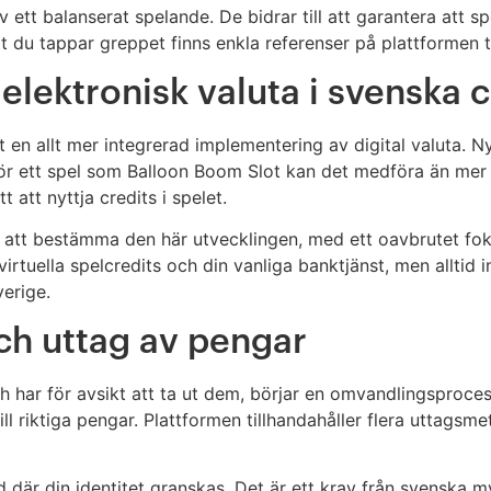
 ett balanserat spelande. De bidrar till att garantera att s
t du tappar greppet finns enkla referenser på plattformen ti
 elektronisk valuta i svenska 
en allt mer integrerad implementering av digital valuta. Ny 
 För ett spel som Balloon Boom Slot kan det medföra än mer 
att nyttja credits i spelet.
tt att bestämma den här utvecklingen, med ett oavbrutet fo
irtuella spelcredits och din vanliga banktjänst, men allti
erige.
ch uttag av pengar
h har för avsikt att ta ut dem, börjar en omvandlingsproce
till riktiga pengar. Plattformen tillhandahåller flera uttag
od där din identitet granskas. Det är ett krav från svenska 