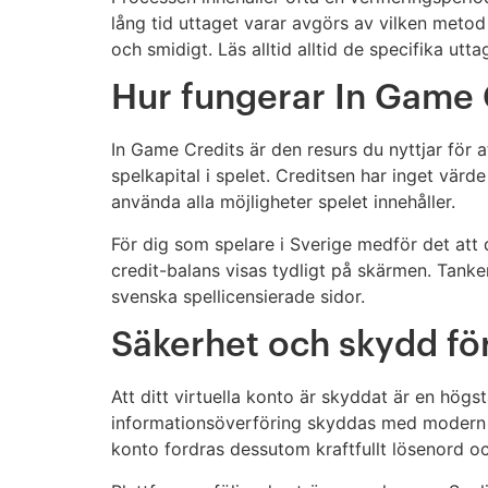
lång tid uttaget varar avgörs av vilken metod
och smidigt. Läs alltid alltid de specifika utt
Hur fungerar In Game 
In Game Credits är den resurs du nyttjar för a
spelkapital i spelet. Creditsen har inget värd
använda alla möjligheter spelet innehåller.
För dig som spelare i Sverige medför det att d
credit-balans visas tydligt på skärmen. Tanken
svenska spellicensierade sidor.
Säkerhet och skydd för
Att ditt virtuella konto är skyddat är en högs
informationsöverföring skyddas med modern SSL-
konto fordras dessutom kraftfullt lösenord oc