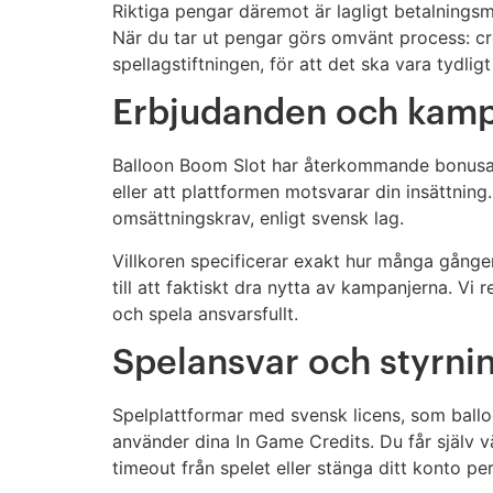
Riktiga pengar däremot är lagligt betalnings
När du tar ut pengar görs omvänt process: cre
spellagstiftningen, för att det ska vara tydlig
Erbjudanden och kampan
Balloon Boom Slot har återkommande bonusar
eller att plattformen motsvarar din insättnin
omsättningskrav, enligt svensk lag.
Villkoren specificerar exakt hur många gånger
till att faktiskt dra nytta av kampanjerna. Vi
och spela ansvarsfullt.
Spelansvar och styrni
Spelplattformar med svensk licens, som ballo
använder dina In Game Credits. Du får själv 
timeout från spelet eller stänga ditt konto p