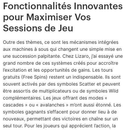
Fonctionnalités Innovantes
pour Maximiser Vos
Sessions de Jeu
Outre des thèmes, ce sont les mécanismes intégrées
aux machines à sous qui changent une simple mise en
une succession palpitante. Chez Lizaro, j’ai essayé une
grand nombre de ces systèmes créés pour accroître
l’excitation et les opportunités de gains. Les tours
gratuits (Free Spins) restent un indispensable. Ils sont
souvent activés par des symboles Scatter et peuvent
être assortis de multiplicateurs ou de symboles Wild
complémentaires. Les jeux offrant des modes «
cascades » ou « avalanches » m’ont aussi étonné. Les
symboles gagnants s’effacent pour donner lieu à de
nouveaux, permettant des victoires en chaîne sur un
seul tour. Pour les joueurs qui apprécient l’action, la