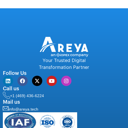
Your Trusted Digital
Transformation Partner
Follow Us
Call us
+1 (469) 436-6224
Mail us
info@areya.tech