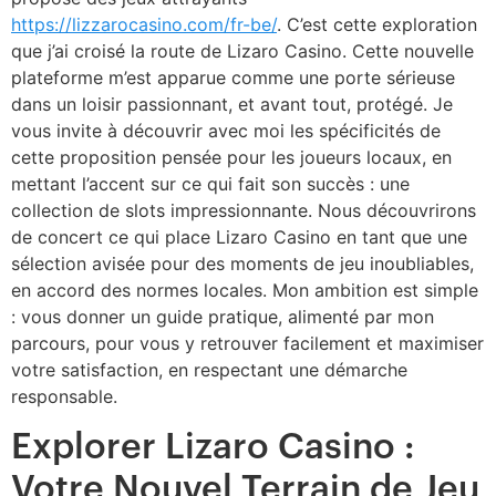
https://lizzarocasino.com/fr-be/
. C’est cette exploration
que j’ai croisé la route de Lizaro Casino. Cette nouvelle
plateforme m’est apparue comme une porte sérieuse
dans un loisir passionnant, et avant tout, protégé. Je
vous invite à découvrir avec moi les spécificités de
cette proposition pensée pour les joueurs locaux, en
mettant l’accent sur ce qui fait son succès : une
collection de slots impressionnante. Nous découvrirons
de concert ce qui place Lizaro Casino en tant que une
sélection avisée pour des moments de jeu inoubliables,
en accord des normes locales. Mon ambition est simple
: vous donner un guide pratique, alimenté par mon
parcours, pour vous y retrouver facilement et maximiser
votre satisfaction, en respectant une démarche
responsable.
Explorer Lizaro Casino :
Votre Nouvel Terrain de Jeu