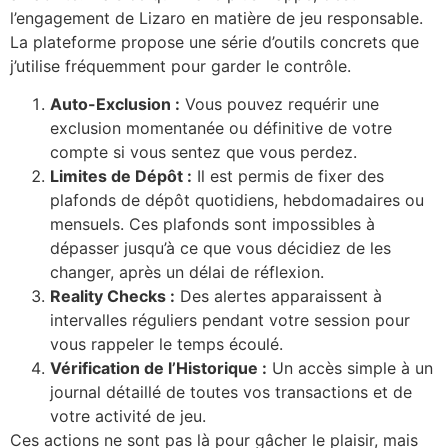
l’engagement de Lizaro en matière de jeu responsable.
La plateforme propose une série d’outils concrets que
j’utilise fréquemment pour garder le contrôle.
Auto-Exclusion :
Vous pouvez requérir une
exclusion momentanée ou définitive de votre
compte si vous sentez que vous perdez.
Limites de Dépôt :
Il est permis de fixer des
plafonds de dépôt quotidiens, hebdomadaires ou
mensuels. Ces plafonds sont impossibles à
dépasser jusqu’à ce que vous décidiez de les
changer, après un délai de réflexion.
Reality Checks :
Des alertes apparaissent à
intervalles réguliers pendant votre session pour
vous rappeler le temps écoulé.
Vérification de l’Historique :
Un accès simple à un
journal détaillé de toutes vos transactions et de
votre activité de jeu.
Ces actions ne sont pas là pour gâcher le plaisir, mais