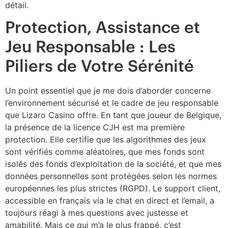
détail.
Protection, Assistance et
Jeu Responsable : Les
Piliers de Votre Sérénité
Un point essentiel que je me dois d’aborder concerne
l’environnement sécurisé et le cadre de jeu responsable
que Lizaro Casino offre. En tant que joueur de Belgique,
la présence de la licence CJH est ma première
protection. Elle certifie que les algorithmes des jeux
sont vérifiés comme aléatoires, que mes fonds sont
isolés des fonds d’exploitation de la société, et que mes
données personnelles sont protégées selon les normes
européennes les plus strictes (RGPD). Le support client,
accessible en français via le chat en direct et l’email, a
toujours réagi à mes questions avec justesse et
amabilité. Mais ce qui m’a le plus frappé, c’est