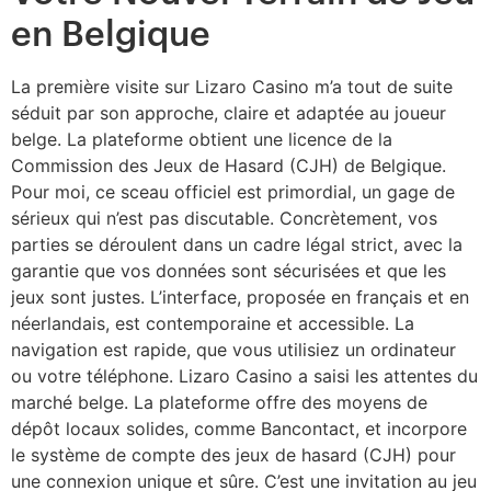
en Belgique
La première visite sur Lizaro Casino m’a tout de suite
séduit par son approche, claire et adaptée au joueur
belge. La plateforme obtient une licence de la
Commission des Jeux de Hasard (CJH) de Belgique.
Pour moi, ce sceau officiel est primordial, un gage de
sérieux qui n’est pas discutable. Concrètement, vos
parties se déroulent dans un cadre légal strict, avec la
garantie que vos données sont sécurisées et que les
jeux sont justes. L’interface, proposée en français et en
néerlandais, est contemporaine et accessible. La
navigation est rapide, que vous utilisiez un ordinateur
ou votre téléphone. Lizaro Casino a saisi les attentes du
marché belge. La plateforme offre des moyens de
dépôt locaux solides, comme Bancontact, et incorpore
le système de compte des jeux de hasard (CJH) pour
une connexion unique et sûre. C’est une invitation au jeu