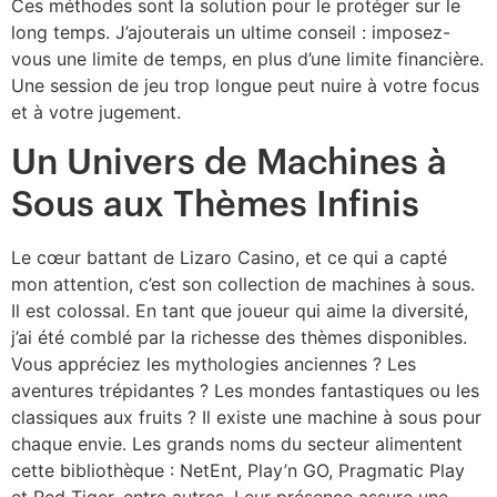
Ces méthodes sont la solution pour le protéger sur le
long temps. J’ajouterais un ultime conseil : imposez-
vous une limite de temps, en plus d’une limite financière.
Une session de jeu trop longue peut nuire à votre focus
et à votre jugement.
Un Univers de Machines à
Sous aux Thèmes Infinis
Le cœur battant de Lizaro Casino, et ce qui a capté
mon attention, c’est son collection de machines à sous.
Il est colossal. En tant que joueur qui aime la diversité,
j’ai été comblé par la richesse des thèmes disponibles.
Vous appréciez les mythologies anciennes ? Les
aventures trépidantes ? Les mondes fantastiques ou les
classiques aux fruits ? Il existe une machine à sous pour
chaque envie. Les grands noms du secteur alimentent
cette bibliothèque : NetEnt, Play’n GO, Pragmatic Play
et Red Tiger, entre autres. Leur présence assure une