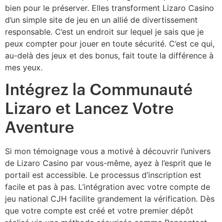
bien pour le préserver. Elles transforment Lizaro Casino
d’un simple site de jeu en un allié de divertissement
responsable. C’est un endroit sur lequel je sais que je
peux compter pour jouer en toute sécurité. C’est ce qui,
au-delà des jeux et des bonus, fait toute la différence à
mes yeux.
Intégrez la Communauté
Lizaro et Lancez Votre
Aventure
Si mon témoignage vous a motivé à découvrir l’univers
de Lizaro Casino par vous-même, ayez à l’esprit que le
portail est accessible. Le processus d’inscription est
facile et pas à pas. L’intégration avec votre compte de
jeu national CJH facilite grandement la vérification. Dès
que votre compte est créé et votre premier dépôt