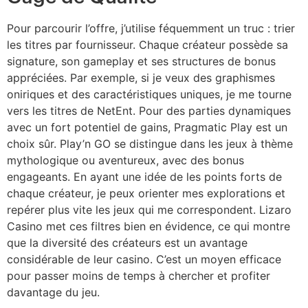
Pour parcourir l’offre, j’utilise féquemment un truc : trier
les titres par fournisseur. Chaque créateur possède sa
signature, son gameplay et ses structures de bonus
appréciées. Par exemple, si je veux des graphismes
oniriques et des caractéristiques uniques, je me tourne
vers les titres de NetEnt. Pour des parties dynamiques
avec un fort potentiel de gains, Pragmatic Play est un
choix sûr. Play’n GO se distingue dans les jeux à thème
mythologique ou aventureux, avec des bonus
engageants. En ayant une idée de les points forts de
chaque créateur, je peux orienter mes explorations et
repérer plus vite les jeux qui me correspondent. Lizaro
Casino met ces filtres bien en évidence, ce qui montre
que la diversité des créateurs est un avantage
considérable de leur casino. C’est un moyen efficace
pour passer moins de temps à chercher et profiter
davantage du jeu.