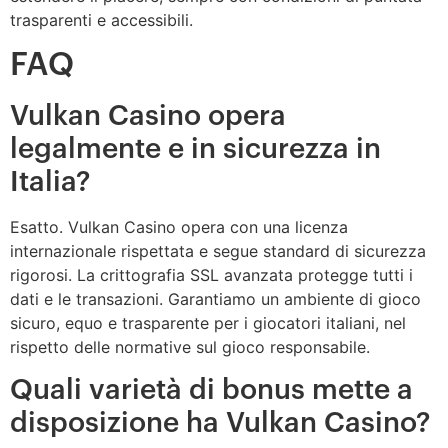
trasparenti e accessibili.
FAQ
Vulkan Casino opera
legalmente e in sicurezza in
Italia?
Esatto. Vulkan Casino opera con una licenza
internazionale rispettata e segue standard di sicurezza
rigorosi. La crittografia SSL avanzata protegge tutti i
dati e le transazioni. Garantiamo un ambiente di gioco
sicuro, equo e trasparente per i giocatori italiani, nel
rispetto delle normative sul gioco responsabile.
Quali varietà di bonus mette a
disposizione ha Vulkan Casino?