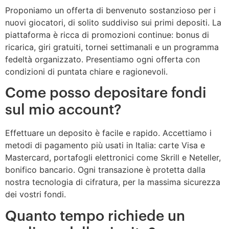
Proponiamo un offerta di benvenuto sostanzioso per i
nuovi giocatori, di solito suddiviso sui primi depositi. La
piattaforma è ricca di promozioni continue: bonus di
ricarica, giri gratuiti, tornei settimanali e un programma
fedeltà organizzato. Presentiamo ogni offerta con
condizioni di puntata chiare e ragionevoli.
Come posso depositare fondi
sul mio account?
Effettuare un deposito è facile e rapido. Accettiamo i
metodi di pagamento più usati in Italia: carte Visa e
Mastercard, portafogli elettronici come Skrill e Neteller,
bonifico bancario. Ogni transazione è protetta dalla
nostra tecnologia di cifratura, per la massima sicurezza
dei vostri fondi.
Quanto tempo richiede un