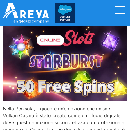
Nella Penisola, il gioco è un’emozione che unisce.
Vulkan Casino è stato creato come un rifugio digitale
dove questa emozione si concretizza con protezione e
grandiosità. Ogni rotazione dei rulli, ogni carta girata, è