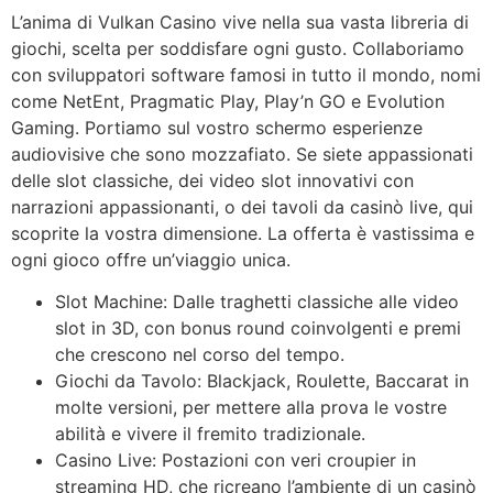
L’anima di Vulkan Casino vive nella sua vasta libreria di
giochi, scelta per soddisfare ogni gusto. Collaboriamo
con sviluppatori software famosi in tutto il mondo, nomi
come NetEnt, Pragmatic Play, Play’n GO e Evolution
Gaming. Portiamo sul vostro schermo esperienze
audiovisive che sono mozzafiato. Se siete appassionati
delle slot classiche, dei video slot innovativi con
narrazioni appassionanti, o dei tavoli da casinò live, qui
scoprite la vostra dimensione. La offerta è vastissima e
ogni gioco offre un’viaggio unica.
Slot Machine: Dalle traghetti classiche alle video
slot in 3D, con bonus round coinvolgenti e premi
che crescono nel corso del tempo.
Giochi da Tavolo: Blackjack, Roulette, Baccarat in
molte versioni, per mettere alla prova le vostre
abilità e vivere il fremito tradizionale.
Casino Live: Postazioni con veri croupier in
streaming HD, che ricreano l’ambiente di un casinò