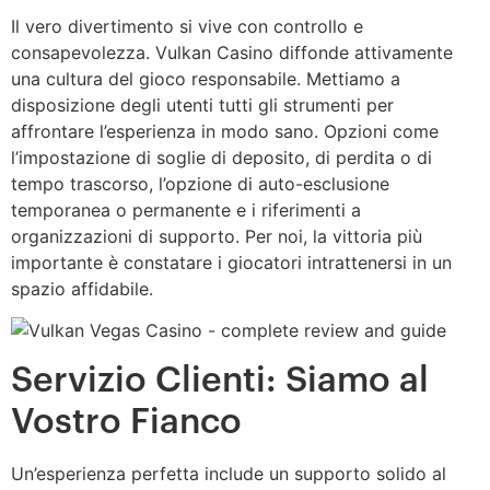
Il vero divertimento si vive con controllo e
consapevolezza. Vulkan Casino diffonde attivamente
una cultura del gioco responsabile. Mettiamo a
disposizione degli utenti tutti gli strumenti per
affrontare l’esperienza in modo sano. Opzioni come
l’impostazione di soglie di deposito, di perdita o di
tempo trascorso, l’opzione di auto-esclusione
temporanea o permanente e i riferimenti a
organizzazioni di supporto. Per noi, la vittoria più
importante è constatare i giocatori intrattenersi in un
spazio affidabile.
Servizio Clienti: Siamo al
Vostro Fianco
Un’esperienza perfetta include un supporto solido al