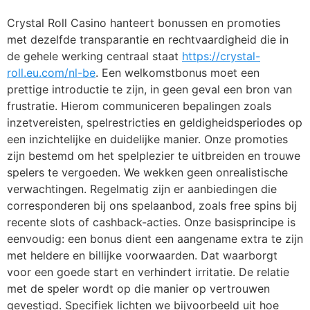
Crystal Roll Casino hanteert bonussen en promoties
met dezelfde transparantie en rechtvaardigheid die in
de gehele werking centraal staat
https://crystal-
roll.eu.com/nl-be
. Een welkomstbonus moet een
prettige introductie te zijn, in geen geval een bron van
frustratie. Hierom communiceren bepalingen zoals
inzetvereisten, spelrestricties en geldigheidsperiodes op
een inzichtelijke en duidelijke manier. Onze promoties
zijn bestemd om het spelplezier te uitbreiden en trouwe
spelers te vergoeden. We wekken geen onrealistische
verwachtingen. Regelmatig zijn er aanbiedingen die
corresponderen bij ons spelaanbod, zoals free spins bij
recente slots of cashback-acties. Onze basisprincipe is
eenvoudig: een bonus dient een aangename extra te zijn
met heldere en billijke voorwaarden. Dat waarborgt
voor een goede start en verhindert irritatie. De relatie
met de speler wordt op die manier op vertrouwen
gevestigd. Specifiek lichten we bijvoorbeeld uit hoe