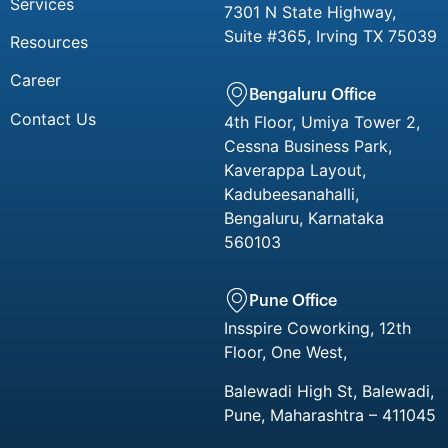
Services
7301 N State Highway,
Suite #365, Irving TX 75039
Resources
Career
Bengaluru Office
Contact Us
4th Floor, Umiya Tower 2,
Cessna Business Park,
Kaverappa Layout,
Kadubeesanahalli,
Bengaluru, Karnataka
560103
Pune Office
Insspire Coworking, 12th
Floor, One West,
Balewadi High St, Balewadi,
Pune, Maharashtra – 411045