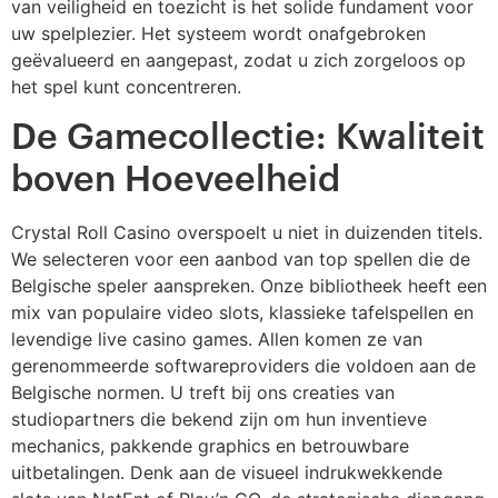
van veiligheid en toezicht is het solide fundament voor
uw spelplezier. Het systeem wordt onafgebroken
geëvalueerd en aangepast, zodat u zich zorgeloos op
het spel kunt concentreren.
De Gamecollectie: Kwaliteit
boven Hoeveelheid
Crystal Roll Casino overspoelt u niet in duizenden titels.
We selecteren voor een aanbod van top spellen die de
Belgische speler aanspreken. Onze bibliotheek heeft een
mix van populaire video slots, klassieke tafelspellen en
levendige live casino games. Allen komen ze van
gerenommeerde softwareproviders die voldoen aan de
Belgische normen. U treft bij ons creaties van
studiopartners die bekend zijn om hun inventieve
mechanics, pakkende graphics en betrouwbare
uitbetalingen. Denk aan de visueel indrukwekkende