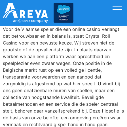
Voor de Vlaamse speler die een online casino verlangt
dat betrouwbaar en in balans is, staat Crystal Roll
Casino voor een bewuste keuze. Wij streven niet de
grootste of de opvallendste zijn. In plaats daarvan
werken we aan een platform waar oprechtheid en
speelplezier even zwaar wegen. Onze positie in de
Belgische markt rust op een volledige licentie,
transparante voorwaarden en een aanbod dat
zorgvuldig is afgestemd op wat hier speelt. U vindt bij
ons geen onafzienbare muren van spellen, maar een
collectie van hoogstaande kwaliteit. Beveiligde
betaalmethoden en een service die de speler centraal
stelt, behoren daar vanzelfsprekend bij. Deze filosofie is
de basis van onze belofte: een omgeving creëren waar
vermaak en rechtvaardig spel hand in hand gaan,