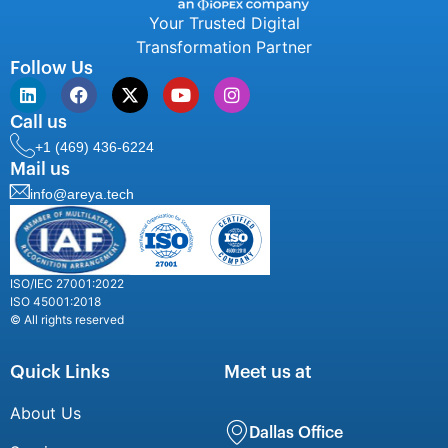
Your Trusted Digital
Transformation Partner
Follow Us
Call us
+1 (469) 436-6224
Mail us
info@areya.tech
ISO/IEC 27001:2022
ISO 45001:2018
© All rights reserved
Quick Links
Meet us at
About Us
Dallas Office