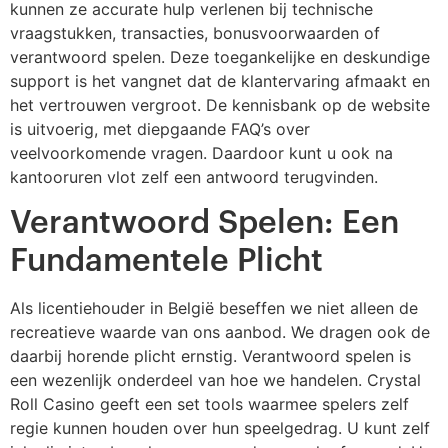
kunnen ze accurate hulp verlenen bij technische
vraagstukken, transacties, bonusvoorwaarden of
verantwoord spelen. Deze toegankelijke en deskundige
support is het vangnet dat de klantervaring afmaakt en
het vertrouwen vergroot. De kennisbank op de website
is uitvoerig, met diepgaande FAQ’s over
veelvoorkomende vragen. Daardoor kunt u ook na
kantooruren vlot zelf een antwoord terugvinden.
Verantwoord Spelen: Een
Fundamentele Plicht
Als licentiehouder in België beseffen we niet alleen de
recreatieve waarde van ons aanbod. We dragen ook de
daarbij horende plicht ernstig. Verantwoord spelen is
een wezenlijk onderdeel van hoe we handelen. Crystal
Roll Casino geeft een set tools waarmee spelers zelf
regie kunnen houden over hun speelgedrag. U kunt zelf