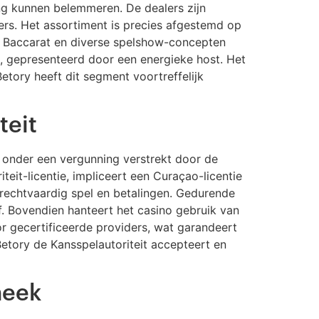
ng kunnen belemmeren. De dealers zijn
ers. Het assortiment is precies afgestemd op
ive Baccarat en diverse spelshow-concepten
 gepresenteerd door een energieke host. Het
etory heeft dit segment voortreffelijk
teit
t onder een vergunning verstrekt door de
eit-licentie, impliceert een Curaçao-licentie
rechtvaardig spel en betalingen. Gedurende
ef. Bovendien hanteert het casino gebruik van
 gecertificeerde providers, wat garandeert
Betory de Kansspelautoriteit accepteert en
heek