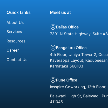
Quick Links
Meet us at
About Us
Dallas Office
Services
7301 N State Highway, Suite #3
Resources
Bengaluru Office
Career
4th Floor, Umiya Tower 2, Cess
Contact Us
Kaverappa Layout, Kadubeesanah
Karnataka 560103
Pune Office
Insspire Coworking, 12th Floor,
Balewadi High St, Balewadi, Pu
411045