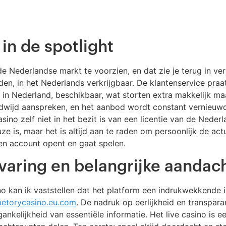
in de spotlight
ederlandse markt te voorzien, en dat zie je terug in versc
den, in het Nederlands verkrijgbaar. De klantenservice praat
in Nederland, beschikbaar, wat storten extra makkelijk maak
eldwijd aanspreken, en het aanbod wordt constant vernieuw
ino zelf niet in het bezit is van een licentie van de Neder
ze is, maar het is altijd aan te raden om persoonlijk de ac
en account opent en gaat spelen.
rvaring en belangrijke aanda
o kan ik vaststellen dat het platform een indrukwekkende 
/betorycasino.eu.com
. De nadruk op eerlijkheid en transpara
nkelijkheid van essentiële informatie. Het live casino is ee