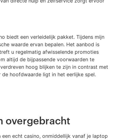
n directe hulp en zelfservice zorgt ervoor
 biedt een verleidelijk pakket. Tijdens mijn
ische waarde ervan bepalen. Het aanbod is
reft u regelmatig afwisselende promoties
 om altijd de bijpassende voorwaarden te
verdreven hoog blijken te zijn in contrast met
de hoofdwaarde ligt in het eerlijke spel.
rm overgebracht
 een echt casino, onmiddellijk vanaf je laptop