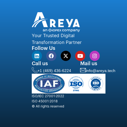
Your Trusted Digital
Transformation Partner
Follow Us
Call us
Mail us
+1 (469) 436-6224
info@areya.tech
ISO/IEC 27001:2022
ISO 45001:2018
© All rights reserved