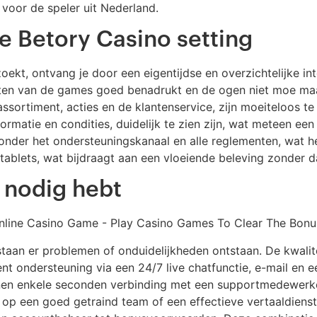
 voor de speler uit Nederland.
e Betory Casino setting
ekt, ontvang je door een eigentijdse en overzichtelijke in
ten van de games goed benadrukt en de ogen niet moe maakt
elassortiment, acties en de klantenservice, zijn moeiteloos t
informatie en condities, duidelijk te zien zijn, wat meteen e
der het ondersteuningskanaal en alle reglementen, wat het
 tablets, wat bijdraagt aan een vloeiende beleving zonder d
 nodig hebt
staan er problemen of onduidelijkheden ontstaan. De kwalite
t ondersteuning via een 24/7 live chatfunctie, e-mail en e
binnen enkele seconden verbinding met een supportmedewer
 op een goed getraind team of een effectieve vertaaldienst.