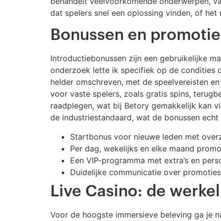
behandelt veelvoorkomende onderwerpen, van
dat spelers snel een oplossing vinden, of het
Bonussen en promotie
Introductiebonussen zijn een gebruikelijke m
onderzoek lette ik specifiek op de condities
helder omschreven, met de speelvereisten en
voor vaste spelers, zoals gratis spins, terug
raadplegen, wat bij Betory gemakkelijk kan vi
de industriestandaard, wat de bonussen echt i
Startbonus voor nieuwe leden met overz
Per dag, wekelijks en elke maand promo
Een VIP-programma met extra’s en persoo
Duidelijke communicatie over promoties
Live Casino: de werkel
Voor de hoogste immersieve beleving ga je naa