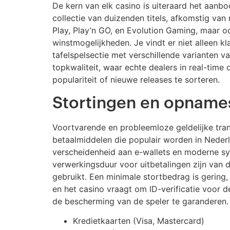
De kern van elk casino is uiteraard het aanbod
collectie van duizenden titels, afkomstig v
Play, Play’n GO, en Evolution Gaming, maar ook
winstmogelijkheden. Je vindt er niet alleen 
tafelspelsectie met verschillende varianten va
topkwaliteit, waar echte dealers in real-time 
populariteit of nieuwe releases te sorteren.
Stortingen en opnames
Voortvarende en probleemloze geldelijke tra
betaalmiddelen die populair worden in Nederl
verscheidenheid aan e-wallets en moderne sy
verwerkingsduur voor uitbetalingen zijn van 
gebruikt. Een minimale stortbedrag is gering
en het casino vraagt om ID-verificatie voor d
de bescherming van de speler te garanderen.
Kredietkaarten (Visa, Mastercard)