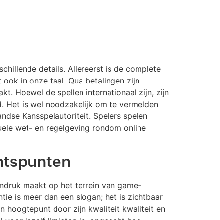
hillende details. Allereerst is de complete
 ook in onze taal. Qua betalingen zijn
t. Hoewel de spellen internationaal zijn, zijn
d. Het is wel noodzakelijk om te vermelden
landse Kansspelautoriteit. Spelers spelen
tuele wet- en regelgeving rondom online
chtspunten
indruk maakt op het terrein van game-
ntie is meer dan een slogan; het is zichtbaar
n hoogtepunt door zijn kwaliteit kwaliteit en