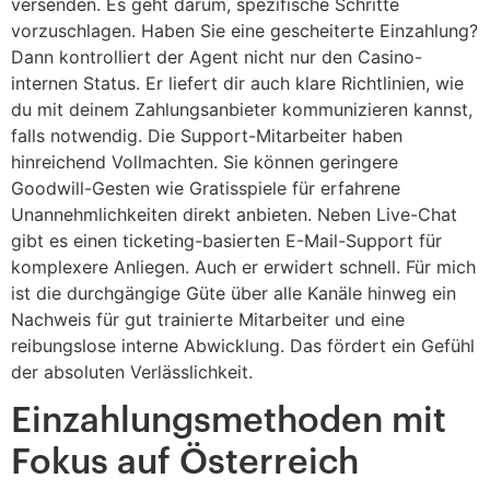
versenden. Es geht darum, spezifische Schritte
vorzuschlagen. Haben Sie eine gescheiterte Einzahlung?
Dann kontrolliert der Agent nicht nur den Casino-
internen Status. Er liefert dir auch klare Richtlinien, wie
du mit deinem Zahlungsanbieter kommunizieren kannst,
falls notwendig. Die Support-Mitarbeiter haben
hinreichend Vollmachten. Sie können geringere
Goodwill-Gesten wie Gratisspiele für erfahrene
Unannehmlichkeiten direkt anbieten. Neben Live-Chat
gibt es einen ticketing-basierten E-Mail-Support für
komplexere Anliegen. Auch er erwidert schnell. Für mich
ist die durchgängige Güte über alle Kanäle hinweg ein
Nachweis für gut trainierte Mitarbeiter und eine
reibungslose interne Abwicklung. Das fördert ein Gefühl
der absoluten Verlässlichkeit.
Einzahlungsmethoden mit
Fokus auf Österreich