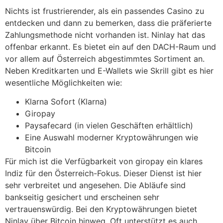
Nichts ist frustrierender, als ein passendes Casino zu
entdecken und dann zu bemerken, dass die präferierte
Zahlungsmethode nicht vorhanden ist. Ninlay hat das
offenbar erkannt. Es bietet ein auf den DACH-Raum und
vor allem auf Österreich abgestimmtes Sortiment an.
Neben Kreditkarten und E-Wallets wie Skrill gibt es hier
wesentliche Möglichkeiten wie:
Klarna Sofort (Klarna)
Giropay
Paysafecard (in vielen Geschäften erhältlich)
Eine Auswahl moderner Kryptowährungen wie
Bitcoin
Für mich ist die Verfügbarkeit von giropay ein klares
Indiz für den Österreich-Fokus. Dieser Dienst ist hier
sehr verbreitet und angesehen. Die Abläufe sind
bankseitig gesichert und erscheinen sehr
vertrauenswürdig. Bei den Kryptowährungen bietet
Ninlay über Bitcoin hinweg. Oft unterstützt es auch