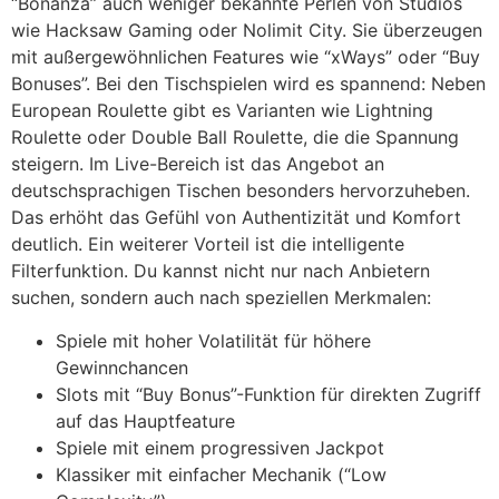
“Bonanza” auch weniger bekannte Perlen von Studios
wie Hacksaw Gaming oder Nolimit City. Sie überzeugen
mit außergewöhnlichen Features wie “xWays” oder “Buy
Bonuses”. Bei den Tischspielen wird es spannend: Neben
European Roulette gibt es Varianten wie Lightning
Roulette oder Double Ball Roulette, die die Spannung
steigern. Im Live-Bereich ist das Angebot an
deutschsprachigen Tischen besonders hervorzuheben.
Das erhöht das Gefühl von Authentizität und Komfort
deutlich. Ein weiterer Vorteil ist die intelligente
Filterfunktion. Du kannst nicht nur nach Anbietern
suchen, sondern auch nach speziellen Merkmalen:
Spiele mit hoher Volatilität für höhere
Gewinnchancen
Slots mit “Buy Bonus”-Funktion für direkten Zugriff
auf das Hauptfeature
Spiele mit einem progressiven Jackpot
Klassiker mit einfacher Mechanik (“Low