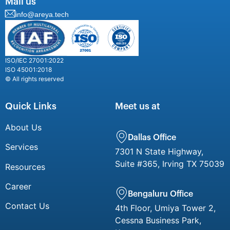
Mail us
info@areya.tech
ISO/IEC 27001:2022
ISO 45001:2018
© All rights reserved
Quick Links
Meet us at
About Us
Dallas Office
Services
7301 N State Highway,
Suite #365, Irving TX 75039
Resources
Career
Bengaluru Office
Contact Us
4th Floor, Umiya Tower 2,
Cessna Business Park,