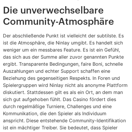
Die unverwechselbare
Community-Atmosphäre
Der abschließende Punkt ist vielleicht der subtilste. Es
ist die Atmosphäre, die Ninlay umgibt. Es handelt sich
weniger um ein messbares Feature. Es ist ein Gefühl,
das sich aus der Summe aller zuvor genannten Punkte
ergibt. Transparente Bedingungen, faire Boni, schnelle
Auszahlungen und echter Support schaffen eine
Beziehung des gegenseitigen Respekts. In Foren und
Spielergruppen wird Ninlay nicht als anonyme Plattform
diskutiert. Stattdessen gilt es als ein Ort, an dem man
sich gut aufgehoben fühlt. Das Casino fördert dies
durch regelmäßige Turniere, Challenges und eine
Kommunikation, die den Spieler als Individuum
anspricht. Diese entstehende Community-Identifikation
ist ein mächtiger Treiber. Sie bedeutet, dass Spieler