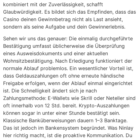
kombiniert mit der Zuverlässigkeit, schafft
Glaubwürdigkeit. Es bildet sich das Empfinden, dass das
Casino deinen Gewinnbetrag nicht als Last ansieht,
sondern als seine Aufgabe und dein Gewinnerlebnis.
Sehen wir uns das genauer: Die einmalig durchgeführte
Bestätigung umfasst üblicherweise die Überprüfung
eines Ausweisdokuments und einer aktuellen
Wohnsitzbestätigung. Nach Erledigung funktioniert der
normale Ablauf problemlos. Ein wesentlicher Vorteil ist,
dass Geldauszahlungen oft ohne erneute händische
Freigabe erfolgen, wenn der Ablauf einmal eingerichtet
ist. Die Schnelligkeit ändert sich je nach
Zahlungsmethode: E-Wallets wie Skrill oder Neteller sind
oft innerhalb von 12 Std. bereit. Krypto-Auszahlungen
können sogar in unter einer Stunde bestätigt sein.
Klassische Banküberweisungen dauern 1–3 Banktage.
Das ist jedoch im Bankensystem begründet. Was Ninlay
hier richtig macht, ist die proaktive Kommunikation. Du