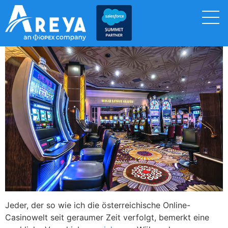
Jeder, der so wie ich die österreichische Online-
Casinowelt seit geraumer Zeit verfolgt, bemerkt eine