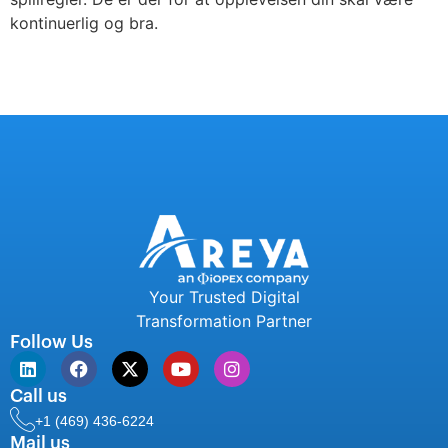
kontinuerlig og bra.
Your Trusted Digital
Transformation Partner
Follow Us
Call us
+1 (469) 436-6224
Mail us