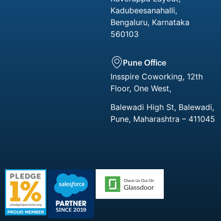
Kadubeesanahalli,
Bengaluru, Karnataka
560103
Pune Office
Insspire Coworking, 12th
Floor, One West,
Balewadi High St, Balewadi,
Pune, Maharashtra – 411045