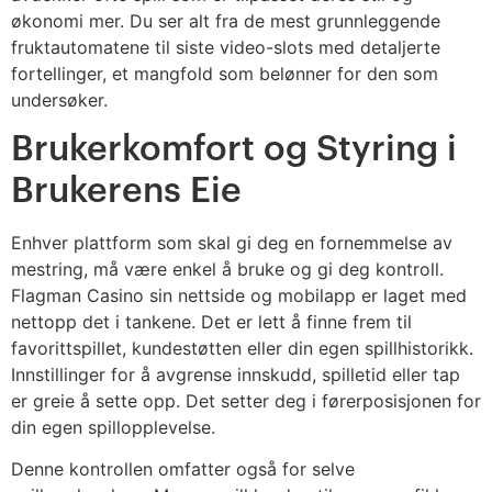
økonomi mer. Du ser alt fra de mest grunnleggende
fruktautomatene til siste video-slots med detaljerte
fortellinger, et mangfold som belønner for den som
undersøker.
Brukerkomfort og Styring i
Brukerens Eie
Enhver plattform som skal gi deg en fornemmelse av
mestring, må være enkel å bruke og gi deg kontroll.
Flagman Casino sin nettside og mobilapp er laget med
nettopp det i tankene. Det er lett å finne frem til
favorittspillet, kundestøtten eller din egen spillhistorikk.
Innstillinger for å avgrense innskudd, spilletid eller tap
er greie å sette opp. Det setter deg i førerposisjonen for
din egen spillopplevelse.
Denne kontrollen omfatter også for selve