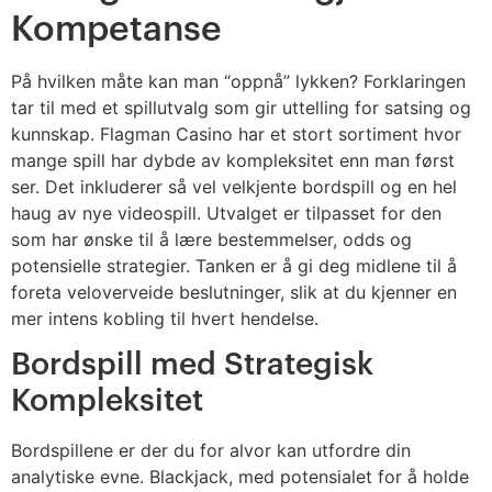
Kompetanse
På hvilken måte kan man “oppnå” lykken? Forklaringen
tar til med et spillutvalg som gir uttelling for satsing og
kunnskap. Flagman Casino har et stort sortiment hvor
mange spill har dybde av kompleksitet enn man først
ser. Det inkluderer så vel velkjente bordspill og en hel
haug av nye videospill. Utvalget er tilpasset for den
som har ønske til å lære bestemmelser, odds og
potensielle strategier. Tanken er å gi deg midlene til å
foreta veloverveide beslutninger, slik at du kjenner en
mer intens kobling til hvert hendelse.
Bordspill med Strategisk
Kompleksitet
Bordspillene er der du for alvor kan utfordre din
analytiske evne. Blackjack, med potensialet for å holde