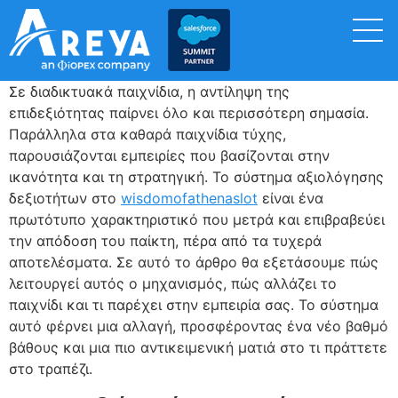
Σε διαδικτυακά παιχνίδια, η αντίληψη της
επιδεξιότητας παίρνει όλο και περισσότερη σημασία.
Παράλληλα στα καθαρά παιχνίδια τύχης,
παρουσιάζονται εμπειρίες που βασίζονται στην
ικανότητα και τη στρατηγική. Το σύστημα αξιολόγησης
δεξιοτήτων στο
wisdomofathenaslot
είναι ένα
πρωτότυπο χαρακτηριστικό που μετρά και επιβραβεύει
την απόδοση του παίκτη, πέρα από τα τυχερά
αποτελέσματα. Σε αυτό το άρθρο θα εξετάσουμε πώς
λειτουργεί αυτός ο μηχανισμός, πώς αλλάζει το
παιχνίδι και τι παρέχει στην εμπειρία σας. Το σύστημα
αυτό φέρνει μια αλλαγή, προσφέροντας ένα νέο βαθμό
βάθους και μια πιο αντικειμενική ματιά στο τι πράττετε
στο τραπέζι.