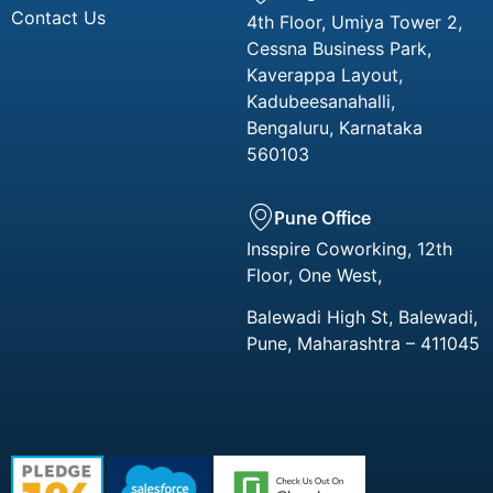
Contact Us
4th Floor, Umiya Tower 2,
Cessna Business Park,
Kaverappa Layout,
Kadubeesanahalli,
Bengaluru, Karnataka
560103
Pune Office
Insspire Coworking, 12th
Floor, One West,
Balewadi High St, Balewadi,
Pune, Maharashtra – 411045