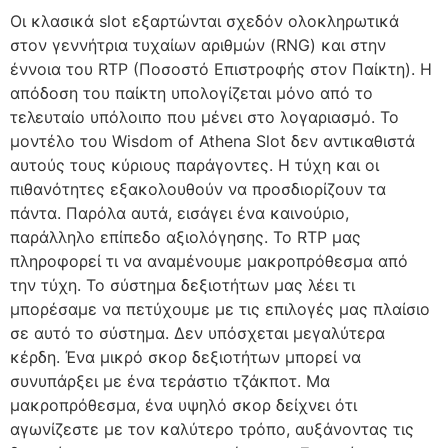
Οι κλασικά slot εξαρτώνται σχεδόν ολοκληρωτικά
στον γεννήτρια τυχαίων αριθμών (RNG) και στην
έννοια του RTP (Ποσοστό Επιστροφής στον Παίκτη). Η
απόδοση του παίκτη υπολογίζεται μόνο από το
τελευταίο υπόλοιπο που μένει στο λογαριασμό. Το
μοντέλο του Wisdom of Athena Slot δεν αντικαθιστά
αυτούς τους κύριους παράγοντες. Η τύχη και οι
πιθανότητες εξακολουθούν να προσδιορίζουν τα
πάντα. Παρόλα αυτά, εισάγει ένα καινούριο,
παράλληλο επίπεδο αξιολόγησης. Το RTP μας
πληροφορεί τι να αναμένουμε μακροπρόθεσμα από
την τύχη. Το σύστημα δεξιοτήτων μας λέει τι
μπορέσαμε να πετύχουμε με τις επιλογές μας πλαίσιο
σε αυτό το σύστημα. Δεν υπόσχεται μεγαλύτερα
κέρδη. Ένα μικρό σκορ δεξιοτήτων μπορεί να
συνυπάρξει με ένα τεράστιο τζάκποτ. Μα
μακροπρόθεσμα, ένα υψηλό σκορ δείχνει ότι
αγωνίζεστε με τον καλύτερο τρόπο, αυξάνοντας τις