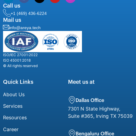
Call us
+1 (469) 436-6224
Mail us
info@areya.tech
ISO/IEC 27001:2022
ISO 45001:2018
© All rights reserved
Quick Links
Meet us at
About Us
Dallas Office
Services
7301 N State Highway,
Suite #365, Irving TX 75039
Resources
Career
Bengaluru Office