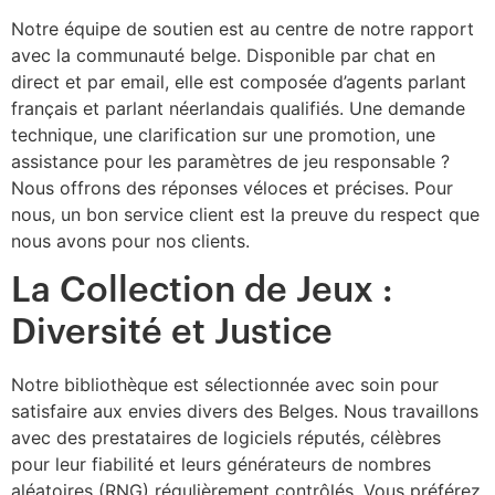
Notre équipe de soutien est au centre de notre rapport
avec la communauté belge. Disponible par chat en
direct et par email, elle est composée d’agents parlant
français et parlant néerlandais qualifiés. Une demande
technique, une clarification sur une promotion, une
assistance pour les paramètres de jeu responsable ?
Nous offrons des réponses véloces et précises. Pour
nous, un bon service client est la preuve du respect que
nous avons pour nos clients.
La Collection de Jeux :
Diversité et Justice
Notre bibliothèque est sélectionnée avec soin pour
satisfaire aux envies divers des Belges. Nous travaillons
avec des prestataires de logiciels réputés, célèbres
pour leur fiabilité et leurs générateurs de nombres
aléatoires (RNG) régulièrement contrôlés. Vous préférez