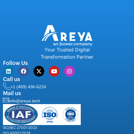
Your Trusted Digital
Transformation Partner
Follow Us
Call us
+1 (469) 436-6224
Mail us
info@areya.tech
ISO/IEC 27001:2022
ISO 45001:2018