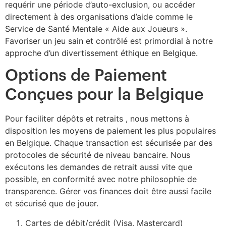
requérir une période d’auto-exclusion, ou accéder
directement à des organisations d’aide comme le
Service de Santé Mentale « Aide aux Joueurs ».
Favoriser un jeu sain et contrôlé est primordial à notre
approche d’un divertissement éthique en Belgique.
Options de Paiement
Conçues pour la Belgique
Pour faciliter dépôts et retraits , nous mettons à
disposition les moyens de paiement les plus populaires
en Belgique. Chaque transaction est sécurisée par des
protocoles de sécurité de niveau bancaire. Nous
exécutons les demandes de retrait aussi vite que
possible, en conformité avec notre philosophie de
transparence. Gérer vos finances doit être aussi facile
et sécurisé que de jouer.
Cartes de débit/crédit (Visa, Mastercard)