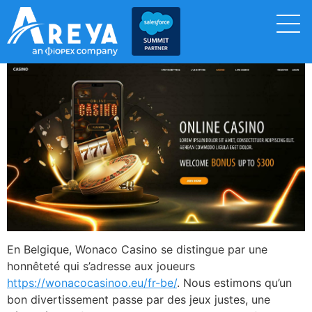
En Belgique, Wonaco Casino se distingue par une
honnêteté qui s’adresse aux joueurs
https://wonacocasinoo.eu/fr-be/
. Nous estimons qu’un
bon divertissement passe par des jeux justes, une