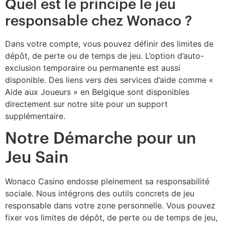
Quel est le principe le jeu
responsable chez Wonaco ?
Dans votre compte, vous pouvez définir des limites de
dépôt, de perte ou de temps de jeu. L’option d’auto-
exclusion temporaire ou permanente est aussi
disponible. Des liens vers des services d’aide comme «
Aide aux Joueurs » en Belgique sont disponibles
directement sur notre site pour un support
supplémentaire.
Notre Démarche pour un
Jeu Sain
Wonaco Casino endosse pleinement sa responsabilité
sociale. Nous intégrons des outils concrets de jeu
responsable dans votre zone personnelle. Vous pouvez
fixer vos limites de dépôt, de perte ou de temps de jeu,