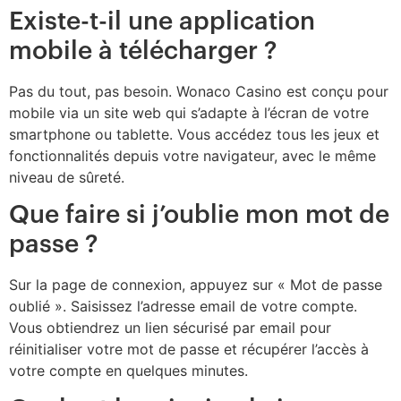
Existe-t-il une application
mobile à télécharger ?
Pas du tout, pas besoin. Wonaco Casino est conçu pour
mobile via un site web qui s’adapte à l’écran de votre
smartphone ou tablette. Vous accédez tous les jeux et
fonctionnalités depuis votre navigateur, avec le même
niveau de sûreté.
Que faire si j’oublie mon mot de
passe ?
Sur la page de connexion, appuyez sur « Mot de passe
oublié ». Saisissez l’adresse email de votre compte.
Vous obtiendrez un lien sécurisé par email pour
réinitialiser votre mot de passe et récupérer l’accès à
votre compte en quelques minutes.