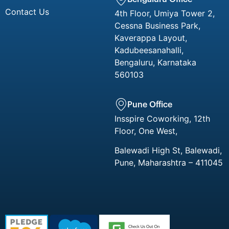
Contact Us
4th Floor, Umiya Tower 2,
Cessna Business Park,
Kaverappa Layout,
Kadubeesanahalli,
Bengaluru, Karnataka
560103
Pune Office
Insspire Coworking, 12th
Floor, One West,
Balewadi High St, Balewadi,
Pune, Maharashtra – 411045