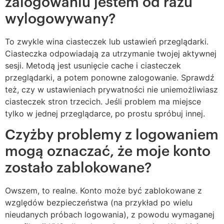
zalogowaniu jestem od razu
wylogowywany?
To zwykle wina ciasteczek lub ustawień przeglądarki.
Ciasteczka odpowiadają za utrzymanie twojej aktywnej
sesji. Metodą jest usunięcie cache i ciasteczek
przeglądarki, a potem ponowne zalogowanie. Sprawdź
też, czy w ustawieniach prywatności nie uniemożliwiasz
ciasteczek stron trzecich. Jeśli problem ma miejsce
tylko w jednej przeglądarce, po prostu spróbuj innej.
Czyżby problemy z logowaniem
mogą oznaczać, że moje konto
zostało zablokowane?
Owszem, to realne. Konto może być zablokowane z
względów bezpieczeństwa (na przykład po wielu
nieudanych próbach logowania), z powodu wymaganej