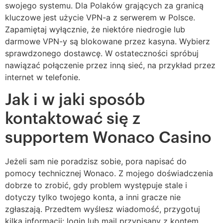
swojego systemu. Dla Polaków grających za granicą
kluczowe jest użycie VPN-a z serwerem w Polsce.
Zapamiętaj wyłącznie, że niektóre niedrogie lub
darmowe VPN-y są blokowane przez kasyna. Wybierz
sprawdzonego dostawcę. W ostateczności spróbuj
nawiązać połączenie przez inną sieć, na przykład przez
internet w telefonie.
Jak i w jaki sposób
kontaktować się z
supportem Wonaco Casino
Jeżeli sam nie poradzisz sobie, pora napisać do
pomocy technicznej Wonaco. Z mojego doświadczenia
dobrze to zrobić, gdy problem występuje stale i
dotyczy tylko twojego konta, a inni gracze nie
zgłaszają. Przedtem wyślesz wiadomość, przygotuj
kilka informacji: login lub mail przypisany z kontem,