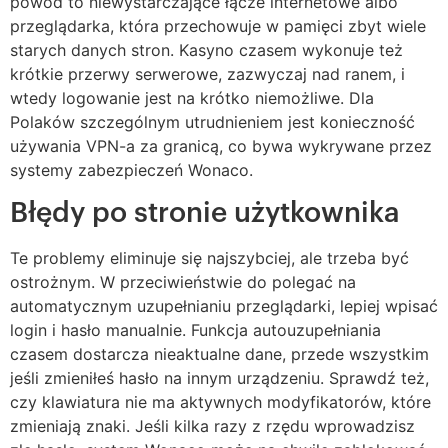
powód to niewystarczające łącze internetowe albo
przeglądarka, która przechowuje w pamięci zbyt wiele
starych danych stron. Kasyno czasem wykonuje też
krótkie przerwy serwerowe, zazwyczaj nad ranem, i
wtedy logowanie jest na krótko niemożliwe. Dla
Polaków szczególnym utrudnieniem jest konieczność
używania VPN-a za granicą, co bywa wykrywane przez
systemy zabezpieczeń Wonaco.
Błędy po stronie użytkownika
Te problemy eliminuje się najszybciej, ale trzeba być
ostrożnym. W przeciwieństwie do polegać na
automatycznym uzupełnianiu przeglądarki, lepiej wpisać
login i hasło manualnie. Funkcja autouzupełniania
czasem dostarcza nieaktualne dane, przede wszystkim
jeśli zmieniłeś hasło na innym urządzeniu. Sprawdź też,
czy klawiatura nie ma aktywnych modyfikatorów, które
zmieniają znaki. Jeśli kilka razy z rzędu wprowadzisz