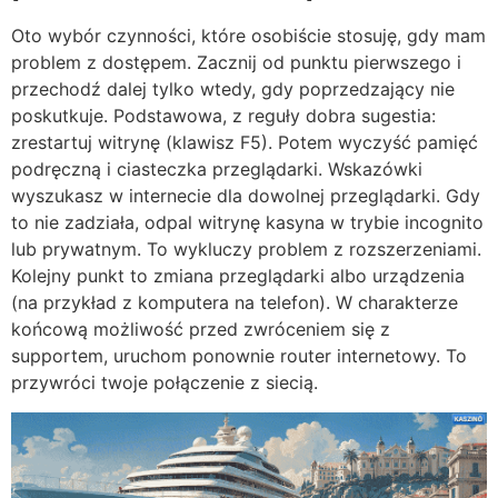
Oto wybór czynności, które osobiście stosuję, gdy mam
problem z dostępem. Zacznij od punktu pierwszego i
przechodź dalej tylko wtedy, gdy poprzedzający nie
poskutkuje. Podstawowa, z reguły dobra sugestia:
zrestartuj witrynę (klawisz F5). Potem wyczyść pamięć
podręczną i ciasteczka przeglądarki. Wskazówki
wyszukasz w internecie dla dowolnej przeglądarki. Gdy
to nie zadziała, odpal witrynę kasyna w trybie incognito
lub prywatnym. To wykluczy problem z rozszerzeniami.
Kolejny punkt to zmiana przeglądarki albo urządzenia
(na przykład z komputera na telefon). W charakterze
końcową możliwość przed zwróceniem się z
supportem, uruchom ponownie router internetowy. To
przywróci twoje połączenie z siecią.