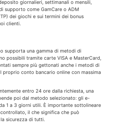
deposito giornalieri, settimanali o mensili,
oni di supporto come GamCare o ADM
TP) dei giochi e sui termini dei bonus
i clienti.
asino supporta una gamma di metodi di
ono possibili tramite carte VISA e MasterCard,
ventati sempre più gettonati anche i metodi di
dal proprio conto bancario online con massima
uentemente entro 24 ore dalla richiesta, una
ipende poi dal metodo selezionato: gli e-
a 1 a 3 giorni utili. È importante sottolineare
ontrollato, il che significa che può
 sicurezza di tutti.