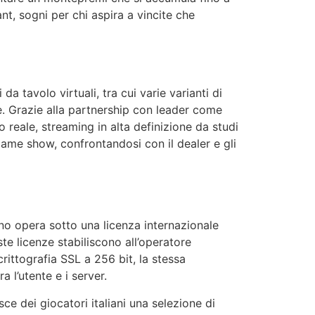
t, sogni per chi aspira a vincite che
a tavolo virtuali, tra cui varie varianti di
ve. Grazie alla partnership con leader come
 reale, streaming in alta definizione da studi
game show, confrontandosi con il dealer e gli
sino opera sotto una licenza internazionale
e licenze stabiliscono all’operatore
 crittografia SSL a 256 bit, la stessa
a l’utente e i server.
e dei giocatori italiani una selezione di