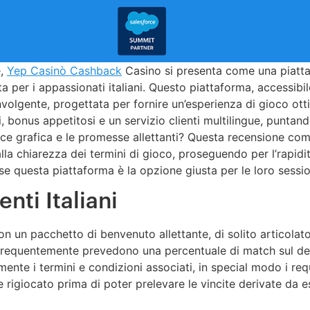
e,
Yep Casinò Cashback
Casino si presenta come una piatt
a per i appassionati italiani. Questo piattaforma, accessibile
volgente, progettata per fornire un’esperienza di gioco ott
i, bonus appetitosi e un servizio clienti multilingue, puntan
ivace grafica e le promesse allettanti? Questa recensione c
lla chiarezza dei termini di gioco, proseguendo per l’rapidi
e questa piattaforma è la opzione giusta per le loro sessio
nti Italiani
con un pacchetto di benvenuto allettante, di solito articolato
frequentemente prevedono una percentuale di match sul deposi
ente i termini e condizioni associati, in special modo i req
 rigiocato prima di poter prelevare le vincite derivate da e