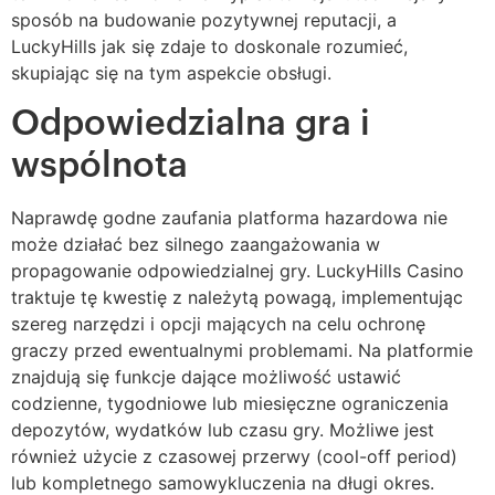
sposób na budowanie pozytywnej reputacji, a
LuckyHills jak się zdaje to doskonale rozumieć,
skupiając się na tym aspekcie obsługi.
Odpowiedzialna gra i
wspólnota
Naprawdę godne zaufania platforma hazardowa nie
może działać bez silnego zaangażowania w
propagowanie odpowiedzialnej gry. LuckyHills Casino
traktuje tę kwestię z należytą powagą, implementując
szereg narzędzi i opcji mających na celu ochronę
graczy przed ewentualnymi problemami. Na platformie
znajdują się funkcje dające możliwość ustawić
codzienne, tygodniowe lub miesięczne ograniczenia
depozytów, wydatków lub czasu gry. Możliwe jest
również użycie z czasowej przerwy (cool-off period)
lub kompletnego samowykluczenia na długi okres.