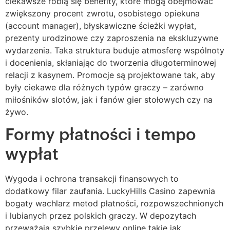
ciekawsze robią się benefity, które mogą obejmować
zwiększony procent zwrotu, osobistego opiekuna
(account manager), błyskawiczne ścieżki wypłat,
prezenty urodzinowe czy zaproszenia na ekskluzywne
wydarzenia. Taka struktura buduje atmosferę wspólnoty
i docenienia, skłaniając do tworzenia długoterminowej
relacji z kasynem. Promocje są projektowane tak, aby
były ciekawe dla różnych typów graczy – zarówno
miłośników slotów, jak i fanów gier stołowych czy na
żywo.
Formy płatności i tempo
wypłat
Wygoda i ochrona transakcji finansowych to
dodatkowy filar zaufania. LuckyHills Casino zapewnia
bogaty wachlarz metod płatności, rozpowszechnionych
i lubianych przez polskich graczy. W depozytach
przeważają szybkie przelewy online takie jak