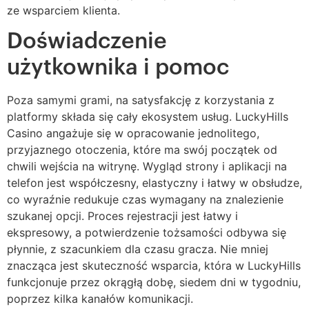
ze wsparciem klienta.
Doświadczenie
użytkownika i pomoc
Poza samymi grami, na satysfakcję z korzystania z
platformy składa się cały ekosystem usług. LuckyHills
Casino angażuje się w opracowanie jednolitego,
przyjaznego otoczenia, które ma swój początek od
chwili wejścia na witrynę. Wygląd strony i aplikacji na
telefon jest współczesny, elastyczny i łatwy w obsłudze,
co wyraźnie redukuje czas wymagany na znalezienie
szukanej opcji. Proces rejestracji jest łatwy i
ekspresowy, a potwierdzenie tożsamości odbywa się
płynnie, z szacunkiem dla czasu gracza. Nie mniej
znacząca jest skuteczność wsparcia, która w LuckyHills
funkcjonuje przez okrągłą dobę, siedem dni w tygodniu,
poprzez kilka kanałów komunikacji.