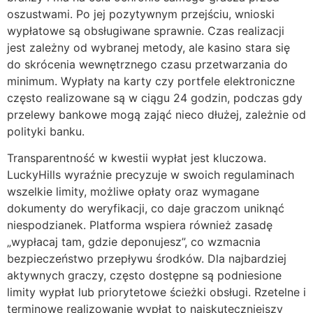
oszustwami. Po jej pozytywnym przejściu, wnioski
wypłatowe są obsługiwane sprawnie. Czas realizacji
jest zależny od wybranej metody, ale kasino stara się
do skrócenia wewnętrznego czasu przetwarzania do
minimum. Wypłaty na karty czy portfele elektroniczne
często realizowane są w ciągu 24 godzin, podczas gdy
przelewy bankowe mogą zająć nieco dłużej, zależnie od
polityki banku.
Transparentność w kwestii wypłat jest kluczowa.
LuckyHills wyraźnie precyzuje w swoich regulaminach
wszelkie limity, możliwe opłaty oraz wymagane
dokumenty do weryfikacji, co daje graczom uniknąć
niespodzianek. Platforma wspiera również zasadę
„wypłacaj tam, gdzie deponujesz”, co wzmacnia
bezpieczeństwo przepływu środków. Dla najbardziej
aktywnych graczy, często dostępne są podniesione
limity wypłat lub priorytetowe ścieżki obsługi. Rzetelne i
terminowe realizowanie wypłat to najskuteczniejszy