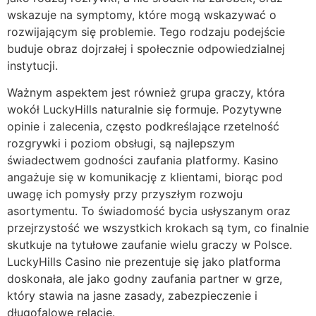
wskazuje na symptomy, które mogą wskazywać o
rozwijającym się problemie. Tego rodzaju podejście
buduje obraz dojrzałej i społecznie odpowiedzialnej
instytucji.
Ważnym aspektem jest również grupa graczy, która
wokół LuckyHills naturalnie się formuje. Pozytywne
opinie i zalecenia, często podkreślające rzetelność
rozgrywki i poziom obsługi, są najlepszym
świadectwem godności zaufania platformy. Kasino
angażuje się w komunikację z klientami, biorąc pod
uwagę ich pomysły przy przyszłym rozwoju
asortymentu. To świadomość bycia usłyszanym oraz
przejrzystość we wszystkich krokach są tym, co finalnie
skutkuje na tytułowe zaufanie wielu graczy w Polsce.
LuckyHills Casino nie prezentuje się jako platforma
doskonała, ale jako godny zaufania partner w grze,
który stawia na jasne zasady, zabezpieczenie i
długofalowe relacje.