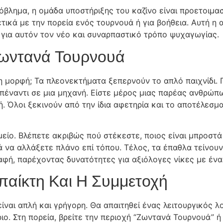
όβλημα, η ομάδα υποστήριξης του καζίνο είναι προετοιμα
ετικά με την πορεία ενός τουρνουά ή για βοήθεια. Αυτή η 
η για αυτόν τον νέο και συναρπαστικό τρόπο ψυχαγωγίας.
Ζωντανά Τουρνουά
η μορφή; Τα πλεονεκτήματα ξεπερνούν το απλό παιχνίδι. 
πέναντι σε μια μηχανή. Είστε μέρος μιας παρέας ανθρώπων
ή. Όλοι ξεκινούν από την ίδια αφετηρία και το αποτέλεσμ
ίο. Βλέπετε ακριβώς πού στέκεστε, ποιος είναι μπροστά 
να αλλάξετε πλάνο επί τόπου. Τέλος, τα έπαθλα τείνουν 
αφή, παρέχοντας δυνατότητες για αξιόλογες νίκες με ένα 
παίκτη Και Η Συμμετοχή
είναι απλή και γρήγορη. Θα απαιτηθεί ένας λειτουργικός 
ιο. Στη πορεία, βρείτε την περιοχή “Ζωντανά Τουρνουά” ή 