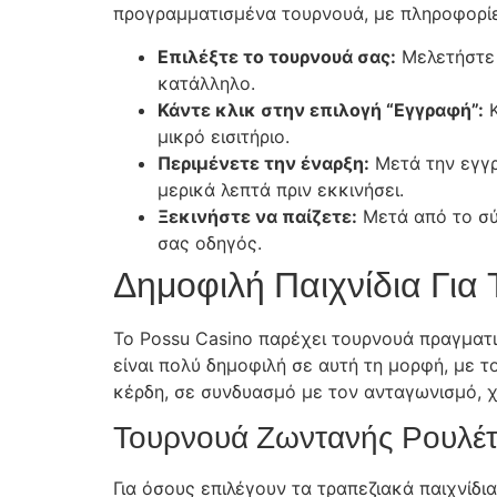
προγραμματισμένα τουρνουά, με πληροφορίες
Επιλέξτε το τουρνουά σας:
Μελετήστε τ
κατάλληλο.
Κάντε κλικ στην επιλογή “Εγγραφή”:
Κ
μικρό εισιτήριο.
Περιμένετε την έναρξη:
Μετά την εγγρ
μερικά λεπτά πριν εκκινήσει.
Ξεκινήστε να παίζετε:
Μετά από το σύν
σας οδηγός.
Δημοφιλή Παιχνίδια Γι
Το Possu Casino παρέχει τουρνουά πραγματικ
είναι πολύ δημοφιλή σε αυτή τη μορφή, με τ
κέρδη, σε συνδυασμό με τον ανταγωνισμό, χ
Τουρνουά Ζωντανής Ρουλέ
Για όσους επιλέγουν τα τραπεζιακά παιχνίδι