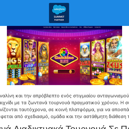
ναλίνη και την απρόβλεπτο ενός στιγμιαίου ανταγωνισμο
αιχνίδι με τα ζωντανά τουρνουά πραγματικού χρόνου. Η σ
ίζονται ταυτόχρονα, σε κοινή πλατφόρμα, για να αποσπά
ρέφεται από σχεδιασμό, ομάδα και την αστάθμητη διάθεση 