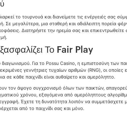
ού
ιαρκεί το τουρνουά και διανείμετε τις ενέργειές σας σύμ
ή. Σε μεγαλύτερα, μια σταθερή και αδιάλειπτη πορεία φέ
φάσεις. Διατηρήστε την ηρεμία σας και επικεντρωθείτε σ
γμή.
ασφαλίζει Το Fair Play
υ διαγωνισμού. Για το Possu Casino, η εμπιστοσύνη των π
κριμένες γεννήτριες τυχαίων αριθμών (RNG), οι οποίες 
ια σε κάθε παιχνίδι είναι αυθαίρετο και αμερόληπτο.
ουν τον άψογο συγχρονισμό όλων των παικτών, απαγορεύ
ματικού χρόνου, εξαγόμενα από αμερόληπτους αλγορίθμο
εγγραφή. Έχετε τη δυνατότητα λοιπόν να συμμετάσχετε μ
οέρχεται από το παιχνίδι σας και μόνο.