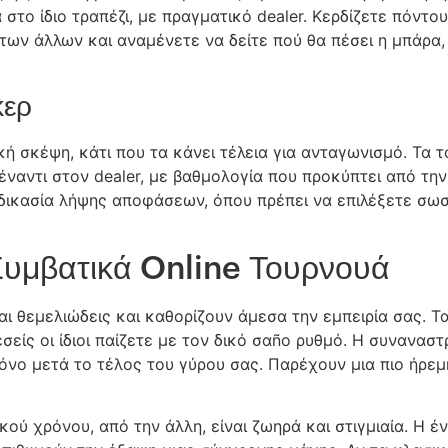
στο ίδιο τραπέζι, με πραγματικό dealer. Κερδίζετε πόντο
 των άλλων και αναμένετε να δείτε πού θα πέσει η μπάρα,
κερ
ική σκέψη, κάτι που τα κάνει τέλεια για ανταγωνισμό. Τ
πέναντι στον dealer, με βαθμολογία που προκύπτει από τ
αδικασία λήψης αποφάσεων, όπου πρέπει να επιλέξετε σωσ
υμβατικά Online Τουρνουά
αι θεμελιώδεις και καθορίζουν άμεσα την εμπειρία σας. 
εσείς οι ίδιοι παίζετε με τον δικό σαño ρυθμό. Η συνανασ
όνο μετά το τέλος του γύρου σας. Παρέχουν μια πιο ήρεμη
ύ χρόνου, από την άλλη, είναι ζωηρά και στιγμιαία. Η έ