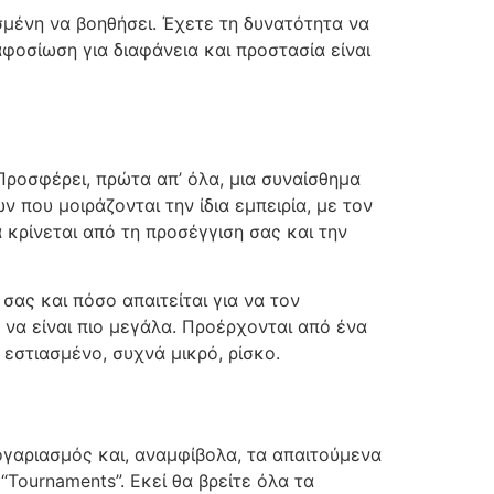
σμένη να βοηθήσει. Έχετε τη δυνατότητα να
αφοσίωση για διαφάνεια και προστασία είναι
Προσφέρει, πρώτα απ’ όλα, μια συναίσθημα
 που μοιράζονται την ίδια εμπειρία, με τον
α κρίνεται από τη προσέγγιση σας και την
σας και πόσο απαιτείται για να τον
να είναι πιο μεγάλα. Προέρχονται από ένα
εστιασμένο, συχνά μικρό, ρίσκο.
λογαριασμός και, αναμφίβολα, τα απαιτούμενα
“Tournaments”. Εκεί θα βρείτε όλα τα