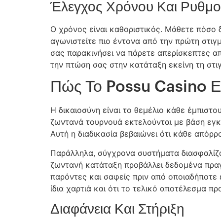
Έλεγχος Χρόνου Και Ρυθμ
Ο χρόνος είναι καθοριστικός. Μάθετε πόσο δ
αγωνιστείτε πιο έντονα από την πρώτη στιγμ
σας παρακινήσει να πάρετε απερίσκεπτες απο
την πτώση σας στην κατάταξη εκείνη τη στι
Πώς Το Possu Casino Εξ
Η δικαιοσύνη είναι το θεμέλιο κάθε έμπιστο
ζωντανά τουρνουά εκτελούνται με βάση εγκε
Αυτή η διαδικασία βεβαιώνει ότι κάθε απόρρο
Παράλληλα, σύγχρονα συστήματα διασφαλίζ
ζωντανή κατάταξη προβάλλει δεδομένα πραγ
παρόντες και σαφείς πριν από οποιαδήποτε 
ίδια χαρτιά και ότι το τελικό αποτέλεσμα πρ
Διαφάνεια Και Στήριξη