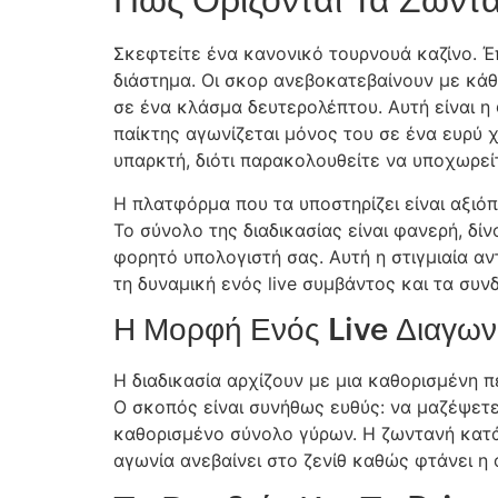
Πώς Ορίζονται Τα Ζωντ
Σκεφτείτε ένα κανονικό τουρνουά καζίνο. 
διάστημα. Οι σκορ ανεβοκατεβαίνουν με κάθ
σε ένα κλάσμα δευτερολέπτου. Αυτή είναι 
παίκτης αγωνίζεται μόνος του σε ένα ευρύ χρ
υπαρκτή, διότι παρακολουθείτε να υποχωρείτ
Η πλατφόρμα που τα υποστηρίζει είναι αξιό
Το σύνολο της διαδικασίας είναι φανερή, δί
φορητό υπολογιστή σας. Αυτή η στιγμιαία αν
τη δυναμική ενός live συμβάντος και τα συνδ
Η Μορφή Ενός Live Διαγων
Η διαδικασία αρχίζουν με μια καθορισμένη 
Ο σκοπός είναι συνήθως ευθύς: να μαζέψετε
καθορισμένο σύνολο γύρων. Η ζωντανή κατά
αγωνία ανεβαίνει στο ζενίθ καθώς φτάνει η 