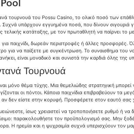
 Pool
ανά τουρνουά του Possu Casino, το ολικό ποσό των επάθλων
ών. Συχνά υπάρχουν εγγυημένα ποσά, που δίνουν σιγουριά γ
ς τελικής κατάταξης, με τον πρωταθλητή να παίρνει το με
 για παιχνίδι, δωρεάν περιστροφές ή άλλες προσφορές. Όλ
ητρο για να παίξετε με συγκέντρωση. Το συναισθημα του 
νήκει, είναι μοναδικό και συνιστά την καρδιά όλης της υ
ωντανά Τουρνουά
ναι μόνο θέμα τύχης. Μια θεμελιώδης στρατηγική μπορεί
ίζονται οι πόντοι. Κάποια παιχνίδια επιβραβεύουν τα με
ε αν δεν είστε στην κορυφή. Προσφέρετε στον εαυτό σας 
 μειώνεστε, ίσως χρειαστεί να τροποποιήσετε ρυθμό ή να 
 κρίσιμο: παρακολουθήστε τον προϋπολογισμό σας. Μην ξοδ
ορα. Η ηρεμία και η ψυχραιμία συχνά υπερισχύουν τον μ